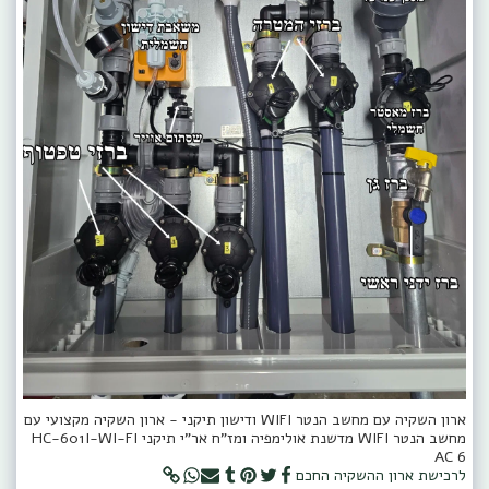
ארון השקיה עם מחשב הנטר WIFI ודישון תיקני - ארון השקיה מקצועי עם
מחשב הנטר WIFI מדשנת אולימפיה ומז"ח אר"י תיקני HC-601I-WI-FI
AC 6
לרכישת ארון ההשקיה החכם