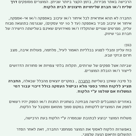
הרכישה באתר מכירות, בזמן הקצר ביותר שניתן. המוצרים מסופקים
ד
רך
שליח ו/או חברת שליחויות חיצונית לבית הלקוח
.
החברה לא תהא אחראית לכל איחור ו/או עיכוב באספקה ו/או אי-אספקה,
איחור או עיכוב סביר באספקה (עד ל 10 ימי עסקים), שנגרמה כתוצאה מכוח
עליון, מפרטים שגויים שהוקלדו ו/או מאירועים שאינם בשליטתה הישירה של
חברת גבי שיווק.
כגון:
כוח עליון ומבלי לפגוע בכלליות האמור לעיל, מלחמה, פעולות איבה, מצב
חרום ונזקי טבע.
שביתה אצל ספקים של שרותים, תקלות בלתי צפויות או סחורות הדרושים
לייצור ו/או הובלת המוצרים.
כל סיבה שאינן בשליטת
החברה
, במקרים יוצאים מהכלל שכאלה,
החברה
תציע ללקוח החזר כספי מלא וביטול העסקה כולל זיכוי עבור דמי
המשלוח אם שולמו ע"י הלקוח.
באזורים המוגבלים לגישה מבחינה בטחונית החנות ו/או הספק יהיו רשאים
לספק את המוצרים ללקוחות במקום סמוך מתואם ומקובל על הלקוח.
משלוח המוצר יבוצע לכתובת שנמסרה ע"י הלקוח בעת הרכישה,
באפשרות הלקוח לאסוף את המוצר ממחסני החברה, זאת לאחר הסדר
התשלום ותיאום הגעה טלפוני,