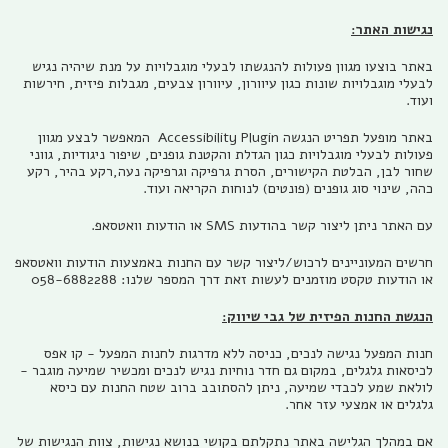
נגישות האתר:
באתר בוצעו מגוון פעולות להנגשתו לבעלי מוגבלויות על מנת שיהיה נגיש
לבעלי מוגבלויות שונות כגון עיוורון, עיוורון צבעים, מגבלות פיזית, חירשות
ועוד.
באתר מופעל תפריט הנגשה Accessibility Plugin המאפשר לבצע מגוון
פעולות לבעלי מוגבלויות כגון הגדלת והקטנת גופנים, שיפור ניגודיות, גווני
שחור לבן, הבלטת הקישורים, הסרת גרפיקה וגרפיקה נעה,רקע בהיר, רקע
כהה, שינוי סוג גופנים (פונטים) לנוחות הקריאה ועוד.
עם האתר ניתן ליצור קשר בהודעות SMS או הודעות וואטסאפ.
חרשים המעוניינים לרכוש/ליצור קשר עם החנות באמצעות הודעות וואטסאפ
או הודעות טקסט מוזמנים לעשות זאת דרך המספר שלנו: 058-6882288
הנגשת החנות הפיזית של גבי שיווק:
חנות המפעל נגישה לנכים, כניסה ללא מדרגות לחנות המפעל - קו אפס
לכיסאות גלגלים, במקום גם חדר נוחיות נגיש לנכים ומכשיר שמיעה מוגבר -
לולאת שמע לכבדי שמיעה, ניתן להסתובב ברוב שטח החנות עם כיסא
גלגלים או אמצעי עזר אחר.
אם במהלך הגלישה באתר נתקלתם בקושי בנושא נגישות, צוות הנגישות של