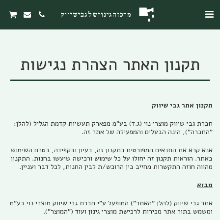
מרכז הגינון של גבי שיווק
תקנון האתר הצהרת נגישות
תקנון אתר גבי שיווק
חברת גבי שיווק מוצרי נוי (ג.ד) בע"מ מפארק תעשיות קדמת הגליל (להלן:
"החברה"), הינה הבעלים והמפעילה של אתר זה.
אנא קרא את התנאים המפורטים בתקנון זה, בעיון ובקפידה, בטרם השימוש
באתר. הוראות תקנון זה יחולו על כל שימוש ורכישה שיעשו בחנות. התקנון
מהווה חוזה התקשרות מחייב בין הרוכש/ת לבין החנות, לכל דבר ועניין.
מבוא
אתר גבי שיווק (להלן "האתר") המופעל ע"י חברת גבי שיווק מוצרי נוי בע"מ
ומשמש בתור אתר מכירות לרכישת מוצרי גינון ועוד ("המוצר").