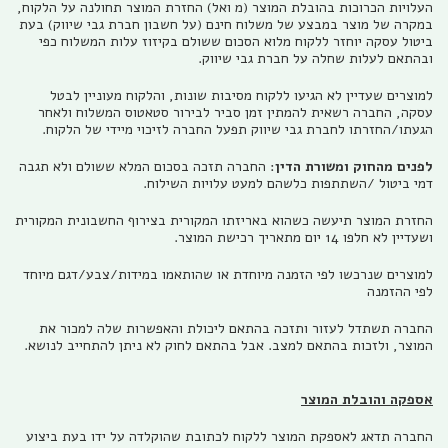
העלויות הכרוכות בהובלת המוצר (מ ואל) החזרת המוצר תחולנה על הלקוח,
במקרה של מוצר במבצע של משלוח חינם (על חשבון חברת גבי שיווק) בעת
ביטול עסקה יוחזר ללקוח מלוא הסכום ששולם בקיזוז עלות המשלוח כפי
ובהתאם לעלות שחלה על חברת גבי שיווק.
למוצרים שעדיין לא הגיעו ללקוח מסיבות שונות, והלקוח מעוניין לבטל
עסקה, החברה רשאית להמתין זמן סביר לבירור סטאטוס המשלוח ולאחר
הגעתו/החזרתו לחברת גבי שיווק תפעל החברה לזיכוי מיידי של הלקוח.
לפנים מהחוק ומשורת הדין
: החברה תזכה בסכום המלא ששולם ולא תגבה
דמי ביטול /השתתפות כלשהם למעט עלויות השילוח.
החזרת המוצר תיעשה כשהוא באריזתו המקורית בצירוף החשבונית המקורית
ושעדיין לא חלפו 14 יום מתאריך רכישת המוצר.
למוצרים שנרכשו לפי הזמנה מיוחדת או שהותאמו במידות/צבע/דגם מיוחד
לפי ההזמנה
החברה תשתדל לעזור ותזכה בהתאם ליכולת והאפשרות שלה למכור את
המוצר, ולזכות בהתאם למצב. אבל בהתאם לחוק לא ניתן להתחייב לנושא.
אספקה והובלת המוצר
החברה תדאג לאספקת המוצר ללקוח לכתובת שהוקלדה על ידו בעת ביצוע