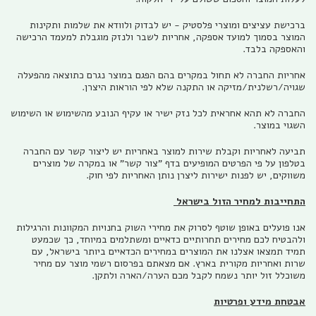
ברכישת עציצים ומוצרי פלסטיק - יש לבדוק ולוודא את שלמות ותקינות
המוצר בסמוך למועד אספקה, אחריות לשבר ולנזק מוגבלת למעמד הרכישה
והאספקה בלבד.
אחריות החברה לא תחול במקרים בהם הפגם במוצר נגרם כתוצאה מהפעלה
שגויה/רשלנית/מזיקה או התקנה שלא לפי הוראות היצרן.
החברה לא תהא אחראית לכל נזק ישיר או עקיף הנובע מהשימוש או השימוש
השגוי במוצר.
תביעה לאחריות וקבלת שירות למוצר באחריות יש ליצור קשר עם החברה
בטלפון על פי הפרטים המופיעים בדף "צור קשר" או במקרה של מוצרים
משווקים, יש לפנות ישירות ליצרן נותן האחריות לפי חוק.
התחייבות למחיר הזול בישראל
אנו פועלים באופן שוטף לסרוק את מחירי השוק בחנויות המקוונות והרגילות
ולהבטיח לכם מחירים תחרותיים כדאיים ומשתלמים במיוחד, כך שכמעט
תמיד תמצאו אצלנו את המוצרים במחירים הכדאיים ביותר בישראל, עם
שרות ואחריות מקורית בארץ. אם מצאתם בפרסום רשמי מוצר עם מחיר
משוכלל זול יותר נשמח לקבל מכם הערה/הארה ולתקן.
אבטחת מידע ופרטיות