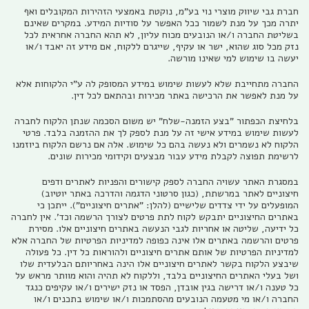
חברת גבי שיווק מוצרי נוי בע"מ, נוקטת באמצעי הזהירות המקובלים ואף
יתרה מכך על מנת לשמור ככל האפשר על סודיות המידע. במקרים שאינם
בשליטת החברה ו/או הנובעים מכוח עליון, לא תהא החברה אחראית לכל
נזק מכל סוג שהוא, ישר או עקיף, שייגרם ללקוח, אם מידע זה יאבד ו/או
יעשה בו שימוש למי שאינו מורשה.
החברה מתחייבת שלא לעשות שימוש במידע המסופק לה ע"י הלקוחות אלא
על מנת לאפשר את הרכישה באתר מכירות ובהתאם לכל דין.
בלחיצת הכפתור "בצע הזמנה-שלח" יש משום הסכמה שנתן הלקוח לחברה
לעשות שימוש במידע אישי זה על מנת לספק לך את ההזמנה בלבד. פרטי
הלקוח לא נשמרים ולא נעשה בהם כל שימוש. אלה אם נרשם הלקוח ביוזמנו
לרשימת תפוצה לקבלת מידע עבור מבצעים וקידומי מכירות שונים.
במסגרת האתר עשויה החברה לספק קישורים והפניות לאתרים ודפים
חיצוניים לאתר במרשתת, (כגון סרטוני הדגמה והדרכה באתר יוטיוב)
המופעלים על ידי צדדים שלישיים (להלן: "אתרים חיצוניים"). ייתכן כי
באתרים החיצוניים יתבקש לקוח לתת פרטים לצורך הרשמה וכד'. אין לחברה
כל ידיעה, שליטה או אחריות לגבי הנעשה באתרים חיצוניים אלו. מסירת
פרטים והרשמה באתרים אלו אינה כפופה למדיניות הפרטיות של החברה אלא
למדיניות הפרטיות של אותם אתרים חיצוניים ולהוראות כל דין. כל פעולה
שיבצע הלקוח בקשר לאתרים חיצוניים אלו הינה באחריותם הבלעדית שלו
ושל בעלי האתרים החיצוניים בלבד, וללקוח לא תהיה והוא מוותר מראש על
כל טענה ו/או דרישה בגין אובדן, הפסד או נזק ישירים ו/או עקיפים כנגד
החברה ו/או מי מטעמה הנובעים מהסתמכות ו/או שימוש בתכנים ו/או