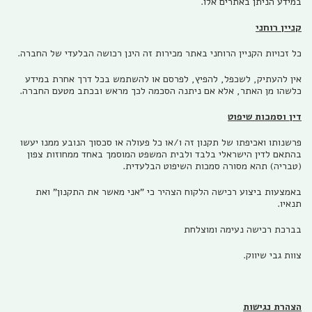
במידע הניתן באתרים אלו.
קניין רוחני
כל זכויות הקניין הרוחני באתר מכירות זה הינן רכושה הבלעדי של החברה.
אין להעתיק, לשכפל, להפיץ, לפרסם או להשתמש בכל דרך אחרת במידע
כלשהו מן האתר, אלא אם ניתנה הסכמה לכך מראש ובכתב מטעם החברה.
דין וסמכות שיפוט
פרשנותו ואכיפתו של תקנון זה ו/או כל פעולה או סכסוך הנובע ממנו יעשו
בהתאם לדין הישראלי בלבד ולבית המשפט המוסמך באחד ממחוזות צפון
(טבריה) תהא מסורה סמכות השיפוט הבלעדית.
באמצעות ביצוע רכישה הלקוח הצהיר כי "אני מאשר את התקנון" ואת
תנאיו.
בברכת רכישה נעימה ומוצלחת
צוות גבי שיווק.
הצהרת נגישות