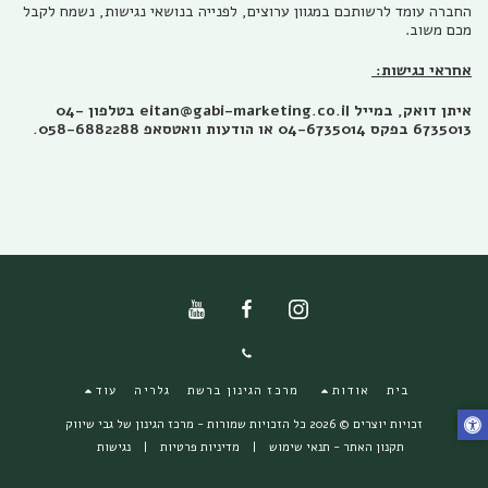
החברה עומד לרשותכם במגוון ערוצים, לפנייה בנושאי נגישות, נשמח לקבל
מכם משוב.
אחראי נגישות:
איתן דואק, במייל eitan@gabi-marketing.co.il בטלפון 04-
6735013 בפקס 04-6735014 או הודעות וואטסאפ 058-6882288.
בית
אודות
מרכז הגינון ברשת
גלריה
עוד
זכויות יוצרים © 2026 כל הזכויות שמורות -
מרכז הגינון של גבי שיווק
תקנון האתר - תנאי שימוש
|
מדיניות פרטיות
|
נגישות