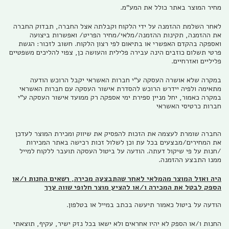
מחיר המוצר באתר כולל את המע"מ.
לאחר השלמת ההזמנה על ידי הלקוח וקבלתה אצל החברה, תבדוק החברה
את ההזמנה, תקינות ההזמנה/מלאי/מחיר הפריט/ ואפשרות ביצועה
ואספקה בהקדם האפשרי או בתיאום לפי רצון הלקוח. חשוב לזכור: הגשת
פרטי תשלום כוזבים הינה עבירה פלילית והעושה כן, צפוי להליכים משפטיים
פליליים ואזרחיים.
במקרה שלא אושרה העסקה ע"י חברות האשראי יקבל הרוכש הודעה
מתאימה ולפיה יידרש הרוכש להסדרת אישור העסקה עם חברות האשראי
במקרה כאמור, יחל מניין ספירת ימי אספקה רק ממועד אישור העסקה ע"י
חברות כרטיסי האשראי
החברה שומרת לעצמה את הזכות להפסיק את שיווק ומכירת המוצר לעדכן
את המחירים/מבצעים בכל עת וכן לשלול זכות רכישה באתר המכירות
/חנות על פי שיקול דעתה. הודעה על ביטול העסקה תועבר ללקוח למייל
ממנו התבצע ההזמנה.
היה ואזל המוצר מהמלאי לאחר שהתבצעה מכירה, רשאים החנות ו/או
הספק לבטל את המכירה ו/או להציע מוצר חלופי שווה ערך
הודעה על ביטול כאמור תיעשה בכתב במייל או בטלפון.
החנות ו/או הספק לא יהיו אחראים ולא ישאו בכל נזק ישיר, עקיף, תוצאתי