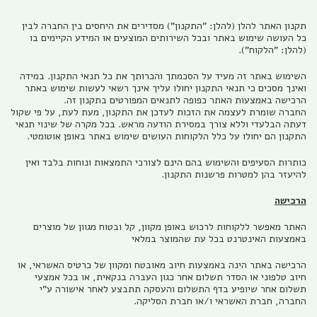
תקנון האתר להלן (להלן: "התקנון") מסדירים את היחסים בין החברה לבין
כל העושה שימוש באתר ובכל השירותים המוצעים או המידע הקיימים בו
(להלן: "הלקוח").
השימוש באתר זה מעיד על הסכמתך והכרותך את כל תנאי התקנון. במידה
ואינך מסכים כי תנאי התקנון יחולו עליך אינך רשאי לעשות שימוש באתר
הרכישה באמצעות האתר כפופה לתנאים המפורטים בתקנון זה.
החברה שומרת לעצמה את הזכות לעדכן את התקנון, מעת לעת, על פי שקול
דעתה הבלעדי וללא צורך במסירת הודעה מראש. בכל מקרה של שינוי תנאי
התקנון הם יחולו על כלל הלקוחות העושים שימוש באתר באופן אוטומטי.
כותרות הסעיפים והשימוש בהם הינם לצורכי התמצאות ונוחות בלבד ואין
להיעזר בהן למטרות פרשנות התקנון.
הרכישה
האתר מאפשר ללקוחות לרכוש באופן מקוון, קל ובטוח מגוון של מוצרים
באמצעות האינטרנט בכל עת שהמוצר במלאי
הרכישה באתר הינה באמצעות חיוב מאובטח ומקוון של כרטיס האשראי, או
חיוב טלפוני או הסדר תשלום אחר כגון העברה בנקאית, או בכל אמצעי
תשלום אחר שיופיע בדף התשלום והעסקה תתבצע לאחר אישורה ע"י
החברה, חברת האשראי ו/או חברת הסליקה.