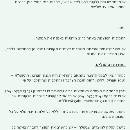
או מיוחד שנגרם ללקוח ו/או לצד שלישי, לרבות נזק כספי בגין רכישת
המוצר אצל צד שלישי
הערה
התמונות המוצגות באתר לרוב מייצגות נאמנה את המוצר,
אך מפני שדגמים ואריזות משתנים לעיתים תקופות נועדו הן להמחשה בלבד,
ואינן מחייבות את החנות
החזרות וביטולים
לקוח רשאי לבטל הזמנה בהתאם להוראות חוק הגנת הצרכן, התשמ"א –
1981 אפריל (להלן: "חוק הגנת הצרכן") והתקנות שהותקנו על פיו.
ניתן לבטל את העסקה באמצעות פניה טלפונית לגבי שיווק (04-673013/5)
או פניה לפקס (04-6735014) או בדואר אלקטרוני לשירות הלקוחות של
החברה ((office@gabi-marketing.co.il.
ביטול העסקה למוצרים שעוד לא נשלחו – ללא כל עלות וזיכוי מלא על כל
הסכום ששולם.
ביטול עסקה למוצרים שנשלחו - יש להשיב את המוצר לחברה כאשר כל