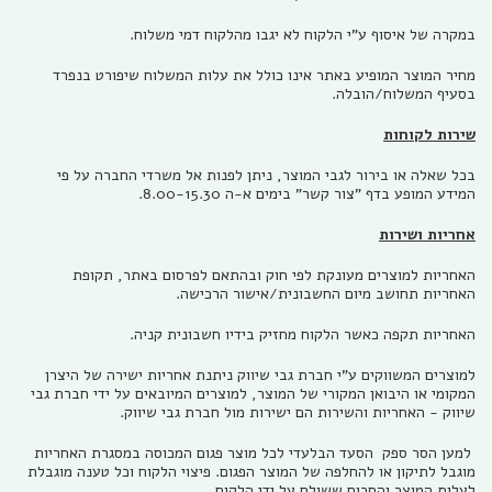
במקרה של איסוף ע"י הלקוח לא יגבו מהלקוח דמי משלוח.
מחיר המוצר המופיע באתר אינו כולל את עלות המשלוח שיפורט בנפרד
בסעיף המשלוח/הובלה.
שירות לקוחות
בכל שאלה או בירור לגבי המוצר, ניתן לפנות אל משרדי החברה על פי
המידע המופע בדף "צור קשר" בימים א-ה 8.00-15.30.
אחריות ושירות
האחריות למוצרים מעונקת לפי חוק ובהתאם לפרסום באתר, תקופת
האחריות תחושב מיום החשבונית/אישור הרכישה.
האחריות תקפה כאשר הלקוח מחזיק בידיו חשבונית קניה.
למוצרים המשווקים ע"י חברת גבי שיווק ניתנת אחריות ישירה של היצרן
המקומי או היבואן המקורי של המוצר, למוצרים המיובאים על ידי חברת גבי
שיווק - האחריות והשירות הם ישירות מול חברת גבי שיווק.
למען הסר ספק הסעד הבלעדי לכל מוצר פגום המכוסה במסגרת האחריות
מוגבל לתיקון או להחלפה של המוצר הפגום. פיצוי הלקוח וכל טענה מוגבלת
לעלות המוצר והסכום ששולם על ידי הלקוח.