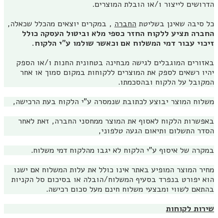
הדרושים לייצור ו/או הובלת המוצרים.
כל סיבה שאינן בשליטת
החברה
, במקרים יוצאים מהכלל שכאלה,
החברה תציע ללקוח החזר כספי מלא וביטול העסקה כולל
זיכוי עבור דמי המשלוח אם וכאשר שולמו ע"י הלקוח.
באזורים המוגבלים לגישה מבחינה בטחונית החנות ו/או הספק
יהיו רשאים לספק את המוצרים ללקוחות במקום סמוך או אחר
המקובל על הלקוח ובהסכמתו.
משלוח המוצר יבוצע לכתובת שנמסרה ע"י הלקוח בעת הרכישה,
באפשרות הלקוח לאסוף את המוצר ממחסני החברה, זאת לאחר
הסדר התשלום ותיאום הגעה טלפוני,
במקרה של איסוף ע"י הלקוח לא יגבו מהלקוח דמי משלוח.
מחיר המוצר המופיע באתר אינו כולל את עלות המשלוח אם ישנו
הוא יפורט בנפרד בסעיף המשלוח/הובלה או בסיכום סל הקניות
בהתאם לשווי ומבצעי משלוח חינם מעל סכום רכישה.
שירות לקוחות