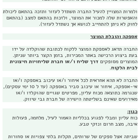
ולמרות המצויין להעיל החברה תשתדל לעזור ותזכה בהתאם ליכולת
והאפשרות שלה למכור את המוצר, ולזכות בהתאם למצב (בהתאם
לחוק לא ניתן להתחייב לנושא אך נשתדל לעזור).
אספקה והובלת המוצר
החברה תדאג לאספקת המוצר ללקוח לכתובת שהוקלדה על ידו
בעת ביצוע הרכישה באתר המכירות, בזמן הקצר ביותר שניתן.
המוצרים מסופקים
ד
רך שליח ו/או חברת שליחויות חיצונית
לבית הלקוח
.
החברה לא תהא אחראית לכל איחור ו/או עיכוב באספקה ו/או
אי-אספקה, איחור או עיכוב סביר באספקה (עד ל 10 ימי עסקים),
שנגרמה כתוצאה מכוח עליון, מפרטים שגויים שהוקלדו ו/או
מאירועים שאינם בשליטתה הישירה של חברת גבי שיווק.
כגון:
כוח עליון ומבלי לפגוע בכלליות האמור לעיל, מלחמה, פעולות
איבה, מצב חרום ונזקי טבע.
שביתה אצל ספקים של שרותים, תקלות בלתי צפויות או סחורות