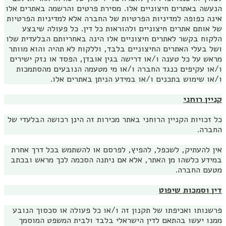
הנעשה באתרים חיצוניים אלו. מסירת פרטים והרשמה באתרים אלו
אינה כפופה למדיניות הפרטיות של החברה אלא למדיניות הפרטיות
של אותם אתרים חיצוניים ולהוראות כל דין. כל פעולה שיבצע
הלקוח בקשר לאתרים חיצוניים אלו הינה באחריותם הבלעדית שלו
ושל בעלי האתרים החיצוניים בלבד, וללקוח לא תהיה והוא מוותר
מראש על כל טענה ו/או דרישה בגין אובדן, הפסד או נזק ישירים
ו/או עקיפים כנגד החברה ו/או מי מטעמה הנובעים מהסתמכות
ו/או שימוש בתכנים ו/או במידע הניתן באתרים אלו.
קניין רוחני
כל זכויות הקניין הרוחני באתר מכירות זה הינן רכושה הבלעדי של
החברה.
אין להעתיק, לשכפל, להפיץ, לפרסם או להשתמש בכל דרך אחרת
במידע כלשהו מן האתר, אלא אם ניתנה הסכמה לכך מראש ובכתב
מטעם החברה.
דין וסמכות שיפוט
פרשנותו ואכיפתו של תקנון זה ו/או כל פעולה או סכסוך הנובע
ממנו יעשו בהתאם לדין הישראלי בלבד ולבית המשפט המוסמך