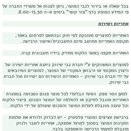
בכל שאלה או בירור לגבי המוצר, ניתן לפנות אל משרדי החברה על
פי המידע המופע בדף "צור קשר" בימים א-ה 8.00-15.30.
אחריות ושירות
האחריות למוצרים מעונקת לפי חוק ובהתאם לפרסום באתר,
תקופת האחריות תחושב מיום החשבונית/אישור הרכישה.
האחריות תקפה כאשר הלקוח מחזיק בידיו חשבונית קניה.
למוצרים המשווקים ע"י חברת גבי שיווק ניתנת אחריות ישירה של
היצרן המקומי או היבואן המקורי של המוצר, למוצרים המיובאים
על ידי חברת גבי שיווק - האחריות והשירות הם ישירות מול חברת
גבי שיווק.
למען הסר ספק הסעד הבלעדי לכל מוצר פגום המכוסה במסגרת
האחריות מוגבל לתיקון או להחלפה של המוצר הפגום. פיצוי הלקוח
וכל טענה מוגבלת לעלות המוצר והסכום ששולם על ידי הלקוח.
ברכישת עציצים ומוצרי פלסטיק - יש לבדוק ולוודא את שלמות
ותקינות המוצר בסמוך למועד אספקה, אחריות לשבר ולנזק
מוגבלת למעמד הרכישה והאספקה בלבד.