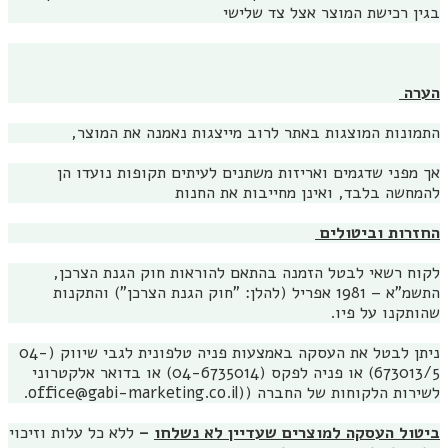
בגין רכישת המוצר אצל צד שלישי
הערה
התמונות המוצגות באתר לרוב מייצגות נאמנה את המוצר,
אך מפני שדגמים ואריזות משתנים לעיתים תקופות נועדו הן
להמחשה בלבד, ואינן מחייבות את החנות
החזרות וביטולים
לקוח רשאי לבטל הזמנה בהתאם להוראות חוק הגנת הצרכן,
התשמ"א – 1981 אפריל (להלן: "חוק הגנת הצרכן") והתקנות
שהותקנו על פיו.
ניתן לבטל את העסקה באמצעות פניה טלפונית לגבי שיווק (04-
673013/5) או פניה לפקס (04-6735014) או בדואר אלקטרוני
לשירות הלקוחות של החברה ((office@gabi-marketing.co.il.
ביטול העסקה למוצרים שעדיין לא נשלחו
–
ללא כל עלות וזיכוי