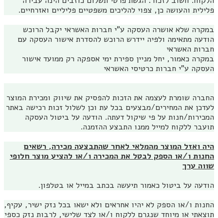
הלקוח. חשוב לזכור: הגשת פרטי תשלום כוזבים הינה עבירה
פלילית והעושה כן, צפוי להליכים משפטיים פליליים ואזרחיים.
במקרה שלא אושרה העסקה ע"י חברות האשראי יקבל הרוכש
הודעה מתאימה ולפיה יידרש הרוכש להסדרת אישור העסקה עם
חברות האשראי
במקרה כאמור, יחל מניין ספירת ימי אספקה רק ממועד אישור
העסקה ע"י חברות כרטיסי האשראי
החברה שומרת לעצמה את הזכות להפסיק את שיווק ומכירת המוצר
לעדכן את המחירים/מבצעים בכל עת וכן לשלול זכות רכישה באתר
המכירות/חנות על פי שיקול דעתה. הודעה על ביטול העסקה
תועבר ללקוח למייל ממנו התבצע ההזמנה.
היה ואזל המוצר מהמלאי לאחר שהתבצעה מכירה, רשאים
החנות ו/או הספק לבטל את המכירה ו/או להציע מוצר חלופי
שווה ערך
הודעה על ביטול כאמור תיעשה בכתב במייל או בטלפון.
החנות ו/או הספק לא יהיו אחראים ולא ישאו בכל נזק ישיר, עקיף,
תוצאתי או מיוחד שנגרם ללקוח ו/או לצד שלישי, לרבות נזק כספי