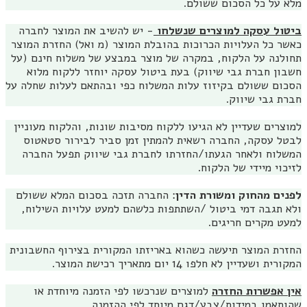
מלא על כל הסכום ששולם.
ביטול עסקה למוצרים שנשלחו
- יש להשיב את המוצר לחברה
כאשר כל העלויות הכרוכות בהובלת המוצר (מ ואל) החזרת המוצר
תחולנה על הלקוח, במקרה של מוצר במבצע של משלוח חינם (על
חשבון חברת גבי שיווק) בעת ביטול עסקה יוחזר ללקוח מלוא
הסכום ששולם בקיזוז עלות המשלוח כפי ובהתאם לעלות שחלה על
חברת גבי שיווק.
למוצרים שעדיין לא הגיעו ללקוח מסיבות שונות, והלקוח מעוניין
לבטל עסקה, החברה רשאית להמתין זמן סביר לבירור סטאטוס
המשלוח ולאחר הגעתו/החזרתו לחברת גבי שיווק תפעל החברה
לזיכוי מיידי של הלקוח.
לפנים מהחוק ומשורת הדין
: החברה תזכה בסכום המלא ששולם
ולא תגבה דמי ביטול /השתתפות כלשהם למעט עלויות השילוח,
למעט מקרים חריגים.
החזרת המוצר תיעשה כשהוא באריזתו המקורית בצירוף החשבונית
המקורית ושעדיין לא חלפו 14 יום מתאריך רכישת המוצר.
אין אפשרות החזרה
למוצרים שנרכשו לפי הזמנה מיוחדת או
שהותאמו במידות/צבע/דגם מיוחד לפי ההזמנה