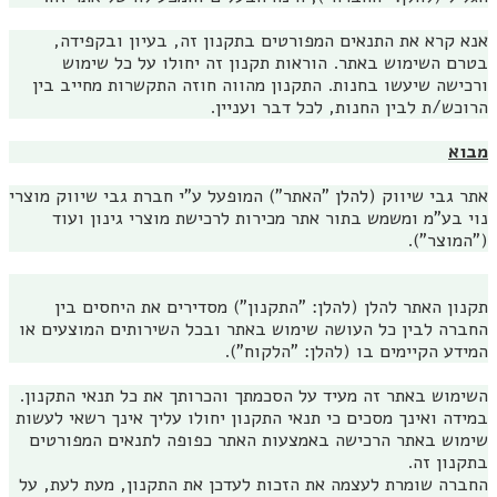
אנא קרא את התנאים המפורטים בתקנון זה, בעיון ובקפידה,
בטרם השימוש באתר. הוראות תקנון זה יחולו על כל שימוש
ורכישה שיעשו בחנות. התקנון מהווה חוזה התקשרות מחייב בין
הרוכש/ת לבין החנות, לכל דבר ועניין.
מבוא
אתר גבי שיווק (להלן "האתר") המופעל ע"י חברת גבי שיווק מוצרי
נוי בע"מ ומשמש בתור אתר מכירות לרכישת מוצרי גינון ועוד
("המוצר").
תקנון האתר להלן (להלן: "התקנון") מסדירים את היחסים בין
החברה לבין כל העושה שימוש באתר ובכל השירותים המוצעים או
המידע הקיימים בו (להלן: "הלקוח").
השימוש באתר זה מעיד על הסכמתך והכרותך את כל תנאי התקנון.
במידה ואינך מסכים כי תנאי התקנון יחולו עליך אינך רשאי לעשות
שימוש באתר הרכישה באמצעות האתר כפופה לתנאים המפורטים
בתקנון זה.
החברה שומרת לעצמה את הזכות לעדכן את התקנון, מעת לעת, על