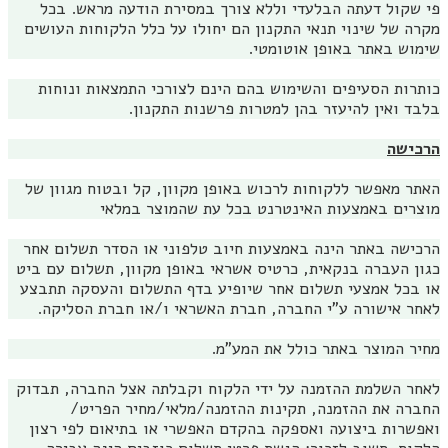
פי שקול דעתה הבלעדי וללא צורך במסירת הודעה מראש. בכל
מקרה של שינוי תנאי התקנון הם יחולו על כלל הלקוחות העושים
שימוש באתר באופן אוטומטי.
כותרות הסעיפים והשימוש בהם הינם לצורכי התמצאות ונוחות
בלבד ואין להיעזר בהן למטרות פרשנות התקנון.
הרכישה
האתר מאפשר ללקוחות לרכוש באופן מקוון, קל ובטוח מגוון של
מוצרים באמצעות האינטרנט בכל עת שהמוצר במלאי
הרכישה באתר הינה באמצעות חיוב טלפוני או הסדר תשלום אחר
כגון העברה בנקאית, כרטיס אשראי באופן מקוון, תשלום עם ביט
או בכל אמצעי תשלום אחר שיופיע בדף התשלום והעסקה תתבצע
לאחר אישורה ע"י החברה, חברת האשראי ו/או חברת הסליקה.
מחיר המוצר באתר כולל את המע"מ.
לאחר השלמת ההזמנה על ידי הלקוח וקבלתה אצל החברה, תבדוק
החברה את ההזמנה, תקינות ההזמנה/מלאי/מחיר הפריט/
ואפשרות ביצועה ואספקה בהקדם האפשרי או בתיאום לפי רצון