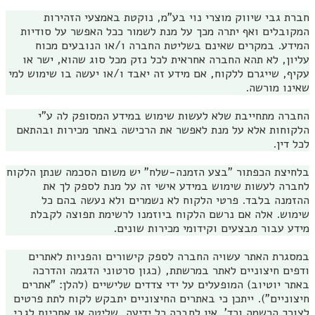
חברת גבי שיווק מוצרי נוי בע"מ, נוקטת באמצעי הזהירות
המקובלים ואף יתרה מכך על מנת לשמור ככל האפשר על סודיות
המידע. במקרים שאינם בשליטת החברה ו/או הנובעים מכוח
עליון, לא תהא החברה אחראית לכל נזק מכל סוג שהוא, ישר או
עקיף, שייגרם ללקוח, אם מידע זה יאבד ו/או יעשה בו שימוש למי
שאינו מורשה.
החברה מתחייבת שלא לעשות שימוש במידע המסופק לה ע"י
הלקוחות אלא על מנת לאפשר את הרכישה באתר מכירות ובהתאם
לכל דין.
בלחיצת הכפתור "בצע הזמנה-שלח" יש משום הסכמה שנתן הלקוח
לחברה לעשות שימוש במידע אישי זה על מנת לספק לך את
ההזמנה בלבד. פרטי הלקוח לא נשמרים ולא נעשה בהם כל
שימוש. אלה אם נרשם הלקוח ביוזמנו לרשימת תפוצה לקבלת
מידע עבור מבצעים וקידומי מכירות שונים.
במסגרת האתר עשויה החברה לספק קישורים והפניות לאתרים
ודפים חיצוניים לאתר במרשתת, (כגון סרטוני הדגמה והדרכה
באתר יוטיוב) המופעלים על ידי צדדים שלישיים (להלן: "אתרים
חיצוניים"). ייתכן כי באתרים החיצוניים יתבקש לקוח לתת פרטים
לצורך הרשמה וכד'. אין לחברה כל ידיעה, שליטה או אחריות לגבי