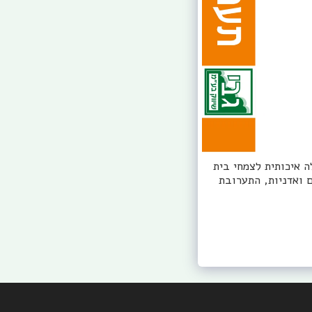
 תערובת שתילה איכותית לצמחי בית
טר. תערובת קרקע לעציצים ואדניות, התערובת