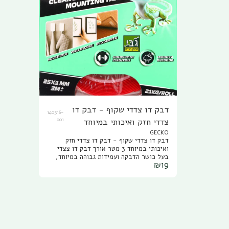
דבק דו צדדי שקוף - דבק דו
140516-
צדדי חזק ואיכותי במיוחד
001
GECKO
דבק דו צדדי שקוף - דבק דו צדדי חזק
ואיכותי במיוחד 3 מטר אורך דבק דו צצדי
בעל כושר הדבקה ועמידות גבוהה במיוחד,
₪
19
מתאים לשימוש פנימי וחיצוני מתאים להצמדה
והדבקה של תמונות, מתלים, שטיחים, חפצי
נוי ודקורציה שונים. ניתן להדביק על לבנים,
מתכת, עץ, קרמיקה, זכוכית ועוד. הוראות
שימוש בדבק דו צדדי שקוף: לכל משקל של
100 גרם, יש להשתמש ב 40 מ"מ של דבק
דו צדדי אין להדביק מוצרים במשקל מעל 1
ק"ג.