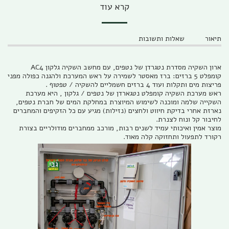
קרא עוד
תיאור
שאלות ותשובות
ארון השקיה מסדרת נטגרדן של נטפים, עם מחשב השקיה גלקון AC4
קומפלט 5 ברזים: ברז מאסטר לשמירה על ראש המערכת ולהגנה כפולה מפני
פריצות מים ותקלות ועוד 4 ברזים חשמליים להשקיה / טפטוף .
ראש מערכת השקיה קומפלט נטגארדן של נטפים / גלקון , היא מערכת
השקייה שלמה ומוכנה לשימוש המיוצרת במחלקת המים של חברת נטפים,
נארזת אחרי בדיקת חיווט ולחצים (נזילות) מגיע עם כל הזקיפים והמחברים
לחיבור קל ונוח לצנרת.
מוצר אמין ואיכותי עמיד לשנים רבות, מורכב ממחברים מודולריים בצורת
רקורד לתפעול ותחזוקה קלה מאוד.