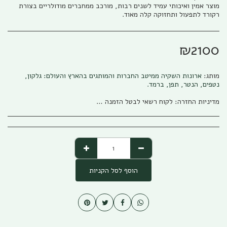
מוצר אמין ואיכותי עמיד לשנים רבות, מורכב ממחברים מודולריים בצורת
רקורד לתפעול ותחזוקה קלה מאוד.
₪
2100
מותג:
ארונות השקיה ממיטב החברות והמותגים בהארץ והעולם: גלקון,
נטפים, הנטר, תפן, ברמד.
מדיניות החזרה:
לקוח רשאי לבטל הזמנה בהתאם להוראות חוק הגנת הצרכן, התשמ&quot;א – 1981 אפריל (להלן: &quot;חוק הגנת הצרכן&quot;) והתקנות שהותקנו על פיו. ניתן לבטל את העסקה באמצעות פניה טלפונית לגבי שיווק (04-673013/5) או פניה לפקס (04-6735014) או בדואר אלקטרוני לשירות הלקוחות של החברה ((office@gabi-marketing.co.il. ביטול העסקה למוצרים שעוד לא נשלחו – ללא כל עלות וזיכוי מלא על כל הסכום ששולם. ביטול עסקה למוצרים שנשלחו - יש להשיב את המוצר לחברה כאשר כל העלויות הכרוכות בהובלת המוצר (מ ואל) החזרת המוצר תחולנה על הלקוח, במקרה של מוצר במבצע של משלוח חינם (על חשבון חברת גבי שיווק) בעת ביטול עסקה יוחזר ללקוח מלוא הסכום ששולם בקיזוז עלות המשלוח כפי ובהתאם לעלות שחלה על חברת גבי שיווק. למוצרים שעדיין לא הגיעו ללקוח מסיבות שונות, והלקוח מעוניין לבטל עסקה, החברה רשאית להמתין זמן סביר לבירור סטאטוס המשלוח ולאחר הגעתו/החזרתו לחברת גבי שיווק תפעל החברה לזיכוי מיידי של הלקוח. לפנים מהחוק ומשורת הדין: החברה תזכה בסכום המלא ששולם ולא תגבה דמי ביטול /השתתפות כלשהם למעט עלויות השילוח. החזרת המוצר תיעשה כשהוא באריזתו המקורית בצירוף החשבונית המקורית ושעדיין לא חלפו 14 יום מתאריך רכישת המוצר. למוצרים שנרכשו לפי הזמנה מיוחדת או שהותאמו במידות/צבע/דגם מיוחד לפי ההזמנה החברה תשתדל לעזור ותזכה בהתאם ליכולת והאפשרות שלה למכור את המוצר, ולזכות בהתאם למצב. אבל בהתאם לחוק לא ניתן להתחייב לנושא
הוסף לסל הקניות