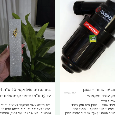
מיעד שחור - מסנן
בית מזוזה מאפוקסי 
AM341BLA
ק עמיד ומקצועי
עד 15 ס"מ) ציפוי קריסטלים יוקרתי
רכות סינון
 קווי טפטוף
יעד שחור - מסנן מים חזק עמיד
בית מזוזה עשוי אפוקסי בעיצוב יחודי 
ומקצועי לסינון קווי טפטוף - מסנן 120
במינו בעבודת יד. בית מזוזה אלגנטי
מקרון. קוטר המסנן 3/4" או 1" לבחירה מסנן
ומרשים, בעיצוב נקי ועל זמני, המיוצר