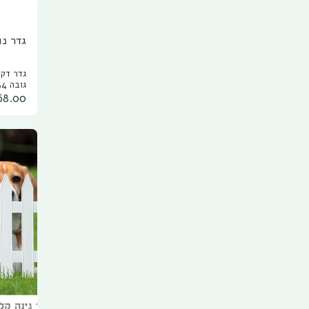
גדר נו
גובה 34 ס"מ
68.00