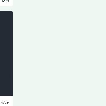
₪
75
ריצוף,א
שלטי 