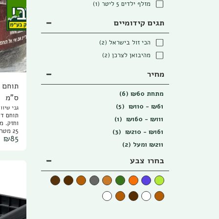
מזלף ילדים 5 ליטר
(1)
תגים קידומיים
הכי זול בישראל
(2)
מהיבואן לצרכן
(2)
מחיר
מתחת
60
₪
(6)
ס"מ
(5)
₪
110
-
₪
61
גבי שיווק
(1)
₪
160
-
₪
111
וח
(3)
₪
210
-
₪
161
₪
85
211
₪
ומעל
(2)
דשא חי 
טוף, חל
בחרו צבע
קרקע ל