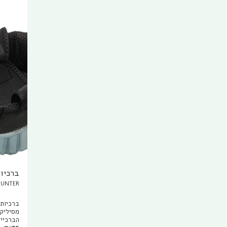
מאמץ. 
עץ כך 
הצמחיה. מידות המוצר: 75X25
ברכיות
HUNTER
הברכיים