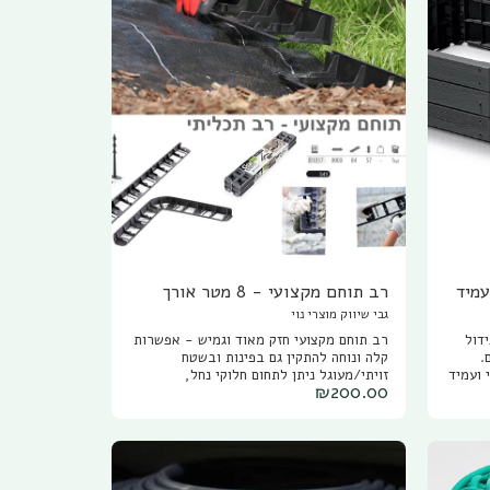
עמיד
רב תוחם מקצועי - 8 מטר אורך
גבי שיווק מוצרי נוי
ידול
רב תוחם מקצועי חזק מאוד וגמיש - אפשרות
.
קלה ונוחה להתקין גם בפינות ובשטח
 ועמיד
זויתי/מעוגל ניתן לתחום חלוקי נחל,
₪
200.00
ת
שומשומית, מצע גן , מצע לדשא סינטטי, טוף
 מרובע,
רגיל, טוף אוברסייז, חול, אדמה ועוד. התוחם
גות
חזק מאוד ומגיע ב שמונה חלקים של 1 מטר
אורך וכ 6 ס"מ גובה, 28 חיצי עיגון מיוחדים
לקיבוע התוחם לאדמה. פתרון אסטטי חזק
 ללא
ויעיל המשמש תחליף יפה ונקי גם לאדני