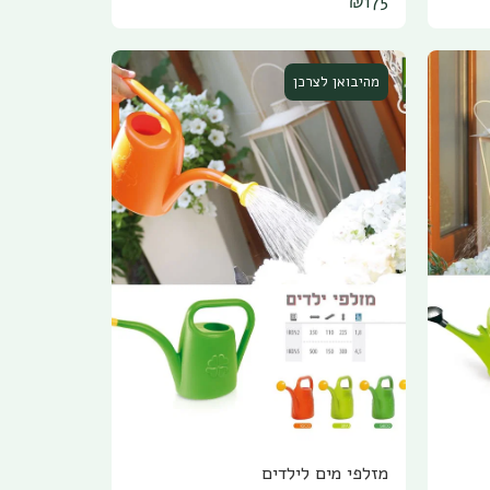
₪
175
וכו' , עשוי פלסטיק חזק ועמיד לשנים רבות.
ש למניעת
Master Gardener – Pro landscape
edging provides the strength and
durability required for the toughest
jobs. .
מהיבואן לצרכן
מזלפי מים לילדים