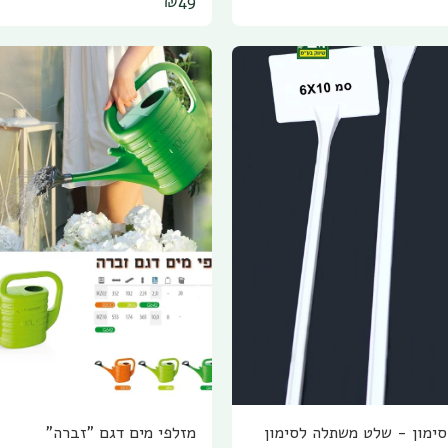
₪
49
ינסטלציה,בניה ועוד.
לקשירת עצים שיחים ושתילים שונים
לסמוכות, החוט עשוי ניילון רך וגמי
נזק לצמח.
סימון - שלט משתלה לסימון
מזלפי מים דגם "זברה"