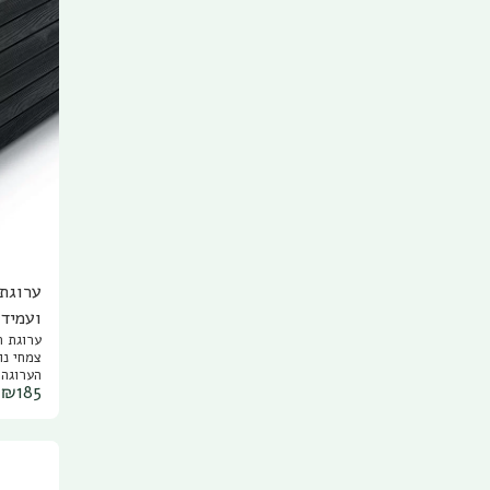
ערוגת
ועמיד
ערוגת ה
צמחי נו
הערוגה 
₪
185
בפני נז
מלבן או
כלפי מע
התואמת
מאפשרת 