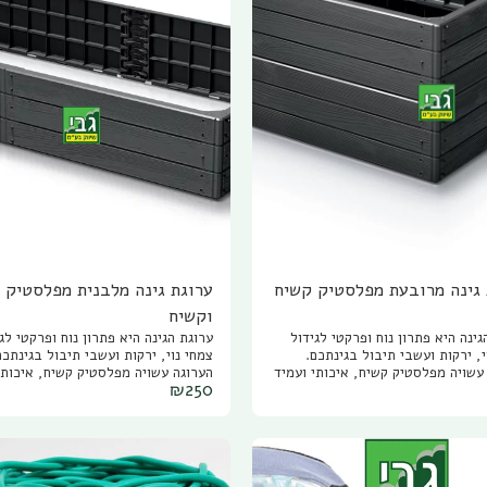
 גינה מרובעת מפלסטיק קשיח
ערוגת גינה מלבנית מפלסטיק 
וקשיח
גינה היא פתרון נוח ופרקטי לגידול
ערוגת הגינה היא פתרון נוח ופרקטי לג
י, ירקות ועשבי תיבול בגינתכם.
צמחי נוי, ירקות ועשבי תיבול בגינתכם
עשויה מפלסטיק קשיח, איכותי ועמיד
הערוגה עשויה מפלסטיק קשיח, איכותי
₪
250
קים מכניים, טמפרטורות נמוכות
בפני נזקים מכניים, טמפרטורות נמוכו
וגבוהות וקרינת UV. מגיעה בצורת מרובע,
וגבוהות וקרינת UV. מגיעה בצורת
 משושה. באמצעות חיבור ערוגות
מלבן או משושה. באמצעות חיבור ערו
לה, ניתן ליצור ערוגה מוגבהת
כלפי מעלה, ניתן ליצור ערוגה מוגבהת
 את סידור הסביבה, ובמקביל
התואמת את סידור הסביבה, ובמקביל
עבודה ארגונומית בגובה נוח ללא
מאפשרת עבודה ארגונומית בגובה נוח