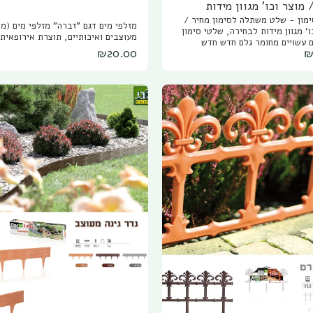
 מוצר וכו' מגוון מידות
מון - שלט משתלה לסימון מחיר /
ה
מזלפי מים דגם "זברה" מזלפי
ו' מגוון מידות לבחירה, שלטי סימון
מעוצבים ואיכותיים, תוצרת אירופאית.
 עשויים מחומר גלם חדש חדש
₪
20.00
ואיכותי עם UV לגמישות ועמידות לאורך
שנים רבות. בעלי משתלה? צרו קשר לקבלת
יטונאי עבור שלטי המשתלה, את
ימון ניתן להשיג במגוון צברים