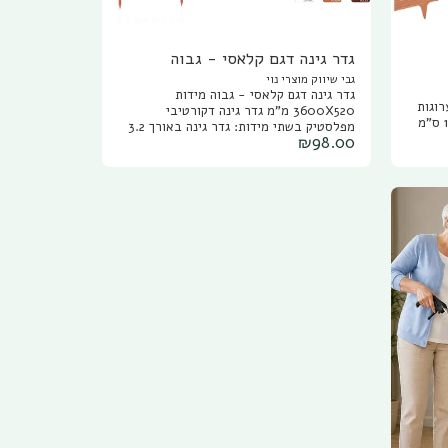
גדר גינה דגם קלאסי - גבוה
גבי שיווק מוצרי נוי
גדר גינה דגם קלאסי - גבוה מידות
לים ערוגות
3600X520 מ"מ גדר גינה דקורטיבי
מפלסטיק בשתי מידות: גדר גינה באורך 3.2
₪
98.00
מטר ובגובה 35 ס"מ. (7 ס"מ ננעץ באדמה)
וגדר גינה באורך 3.6 מטר ובגובה 52 ס"מ.
(10 ס"מ ננעץ באדמה) גדר נוי מגיע בשלושה
צבעים: לבן, חום כהה וטרקוטה.