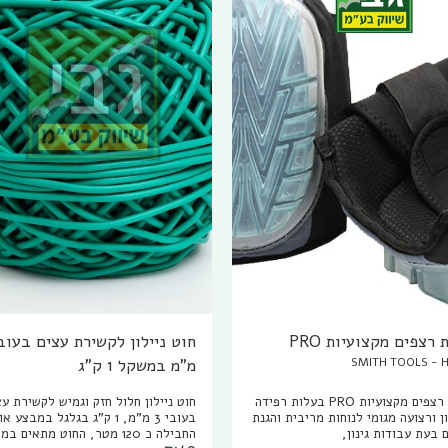
הערוגה קיימת בצבע שחור,בהשראת
מאמץ. הערוגה קיימת בצבע שחור,בה
שמשתלבת בנוף והצורה מושלמת עם
עץ כך שמשתלבת בנוף והצורה מושלמ
75X ס"מ
הצמחיה. מידות המוצר: 150X75X25 ס"מ
 רצפים מקצועיות PRO
SMITH TOOLS - 
מ"מ במשקל 1 ק"ג
ברכיות רצפים מקצועיות PRO בעלות רפידה
חוט ניילון חלול חזק וגמיש לקשירת עצ
מסיליקון ורצועה מגומי לנוחות מריבית והגנת
בעובי 3 מ"מ, 1 ק
 בעת עבודות גינון,
החבילה כ 120 מטר, החוט מתאים ב