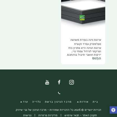
ערוגת גינה בצורת משושה
מפלסטיק עמיד וקשיח
ערוגת הגינה היא פתרון נוח
ופרקטי לגידול צמחי נוי,
ירקות ועשבי תיבול בגינתכם.
₪
250
הערוגה עשויה מפלסטיק
קשיח, איכותי ועמיד בפני
נזקים מכניים, טמפרטורות
נמוכות וגבוהות וקרינת UV.
מגיעה בצורת מרובע, מלבן או
משושה. באמצעות חיבור
ערוגות כלפי מעלה, ניתן
ליצור ערוגה מוגבהת התואמת
את סידור הסביבה, ובמקביל
מאפשרת עבודה ארגונומית
בגובה נוח ללא מאמץ.
הערוגה קיימת בצבע
שחור,בהשראת עץ כך
בית
אודות
מרכז הגינון ברשת
גלריה
עוד
שמשתלבת בנוף והצורה
מושלמת עם הצמחיה. מידות
המוצר: 150X130X25 ס"מ
זכויות יוצרים © 2026 כל הזכויות שמורות -
מרכז הגינון של גבי שיווק
תקנון האתר - תנאי שימוש
|
מדיניות פרטיות
|
נגישות