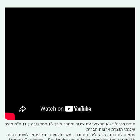
תוחם מגביל דשא מקצועי עם צינור ומחבר אורך 18 מטר גובה 11.5 ס"מ מוצר
איכותי תוצרת ארצות הברית
מתאים לתיחום בגינה, לערוגות וכו' , עשוי פלסטיק חזק ועמיד לשנים רבות.
Master Gardener – Pro landscape edging provides the strength