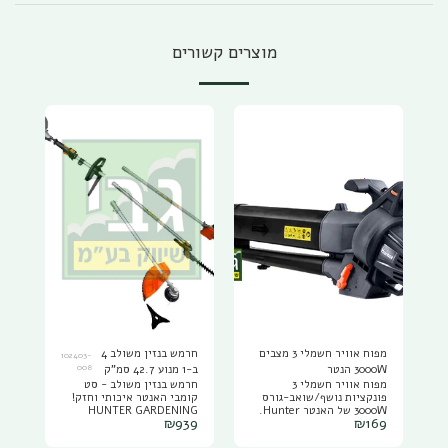
מוצרים קשורים
מפוח אוויר חשמלי 3 מצבים
חרמש בנזין משולב 4
102403-
3000W הנטר
ב-1 מנוע 42.7 סמ"ק
008
מפוח אוויר חשמלי 3
חרמש בנזין משולב - סט
האנטר במחיר מיוחד
פונקציות נושף/שואב-גורס
קומבי האנטר איכותי וחזק!
והטבה יחודית ושליח
3000W של האנטר Hunter.
HUNTER GARDENING
חינם
₪
939
₪
169
הכלי מתאים לכל אחד
COMBO102403 4 ב-1 עם
שמחפש פתרון יעיל לניקוי
מנוע 42.7 סמ"ק של Hunter.