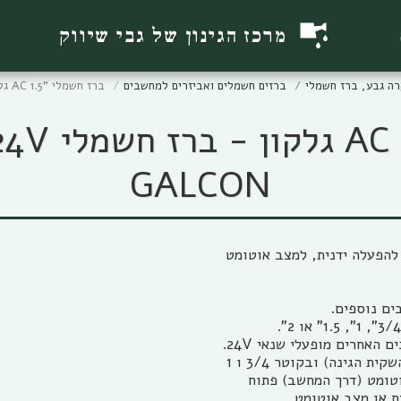
מרכז הגינון של גבי שיווק
רה גבע, ברז חשמלי
ברזים חשמלים ואביזרים למחשבים
ברז חשמלי "AC 1.5 גלקון - ברז חשמלי 24V בקוטר 1.5 צול Galcon
GALCON
 בוררת להפעלה ידנית, למצב אוטומט
המגוף החשמלי משמש להשקיית הגינה (ברז חשמלי להשקית הגינה) ובקוטר 3/4 ו 1
וטומט (דרך המחשב) פתוח