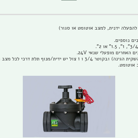
המגוף החשמלי משמש להשקיית הגינה (ברז חשמלי להשקית הגינה) ובקוטר /4
ב אוטומט.