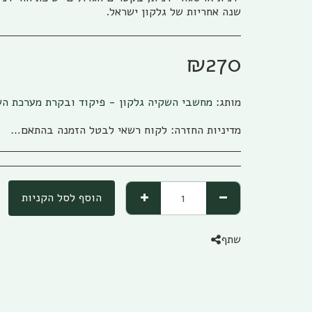
שנה אחריות של גלקון ישראל.
₪
270
מותג:
מחשבי השקיה גלקון - פיקוד ובקרת מערכת ה
מדיניות החזרה:
לקוח רשאי לבטל הזמנה בהתאם להוראות חוק הגנת הצרכן, התשמ&quot;א – 1981 אפריל (להלן: &quot;חוק הגנת הצרכן&quot;) והתקנות שהותקנו על פיו. ניתן לבטל את העסקה באמצעות פניה טלפונית לגבי שיווק (04-673013/5) או פניה לפקס (04-6735014) או בדואר אלקטרוני לשירות הלקוחות של החברה ((office@gabi-marketing.co.il. ביטול העסקה למוצרים שעוד לא נשלחו – ללא כל עלות וזיכוי מלא על כל הסכום ששולם. ביטול עסקה למוצרים שנשלחו - יש להשיב את המוצר לחברה כאשר כל העלויות הכרוכות בהובלת המוצר (מ ואל) החזרת המוצר תחולנה על הלקוח, במקרה של מוצר במבצע של משלוח חינם (על חשבון חברת גבי שיווק) בעת ביטול עסקה יוחזר ללקוח מלוא הסכום ששולם בקיזוז עלות המשלוח כפי ובהתאם לעלות שחלה על חברת גבי שיווק. למוצרים שעדיין לא הגיעו ללקוח מסיבות שונות, והלקוח מעוניין לבטל עסקה, החברה רשאית להמתין זמן סביר לבירור סטאטוס המשלוח ולאחר הגעתו/החזרתו לחברת גבי שיווק תפעל החברה לזיכוי מיידי של הלקוח. לפנים מהחוק ומשורת הדין: החברה תזכה בסכום המלא ששולם ולא תגבה דמי ביטול /השתתפות כלשהם למעט עלויות השילוח. החזרת המוצר תיעשה כשהוא באריזתו המקורית בצירוף החשבונית המקורית ושעדיין לא חלפו 14 יום מתאריך רכישת המוצר. למוצרים שנרכשו לפי הזמנה מיוחדת או שהותאמו במידות/צבע/דגם מיוחד לפי ההזמנה החברה תשתדל לעזור ותזכה בהתאם ליכולת והאפשרות שלה למכור את המוצר, ולזכות בהתאם למצב. אבל בהתאם לחוק לא ניתן להתחייב לנושא
הוסף לסל הקניות
שתף