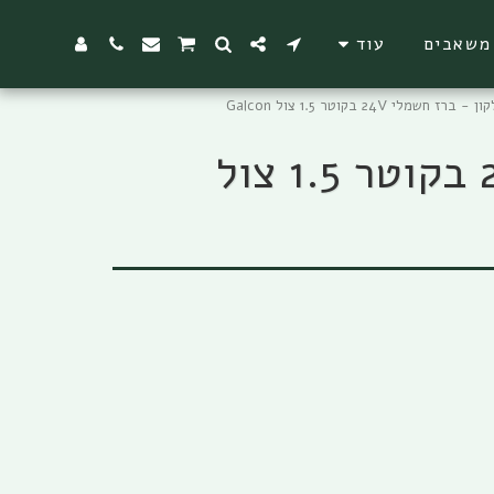
משאבים
עוד
ברז חשמלי "AC 1.5 גלקון - ברז חשמלי 24V בקוטר 1.5 צול