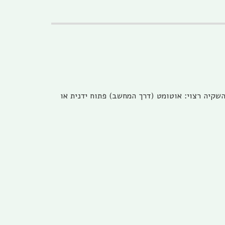
3 ו 1 צול יש ידית/מנוף תלת דרכי לכל מצב השקיה רצוי: אוטומט (דרך המחשב) פתוח ידנית או