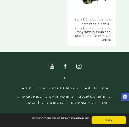
ברז חשמלי גלקון DC דו גידי
- גודל / קוטר לבחירה
ברז חשמלי גלקון DC דו גידי
(בקר מופעל סוללות) 3/4",
1", 1.5" או 2". מתאים לבקרי
₪
100
השקיה גלקון DC הרגילים דו
גידיים (מופעלי סוללות)
ולמחשבי השקיה אחרים דו
גידיים מופעלי סוללה. המגוף
החשמלי משמש להשקיית
הגינה (ברז חשמלי להשקית
הגינה) ובקוטר 3/4 ו 1 צול יש
ידית/מנוף תלת דרכי לכל
מצב השקיה רצוי: אוטומט
(דרך המחשב) פתוח ידנית או
סגור ידנית, בקטרים הגדולים
יש פתיחה ידנית או מצב
אוטומט.
בית
אודות
מרכז הגינון ברשת
גלריה
עוד
זכויות יוצרים © 2026 כל הזכויות שמורות -
מרכז הגינון של גבי שיווק
תקנון האתר - תנאי שימוש
|
מדיניות פרטיות
|
נגישות
אנו משתמשים בעוגיות לשיפור חווית המשתמש
אישור