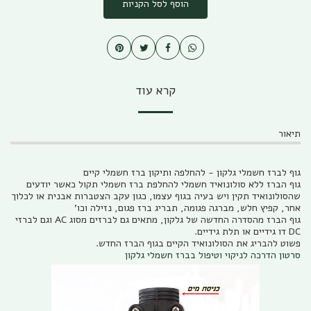
הוסף לסל הקניות
קרא עוד
תיאור
גוף לברז חשמלי גלקון - להחלפה ותיקון ברז חשמלי קיים
גוף הברז ללא סולונואיד חשמלי להחלפת ברז חשמלי תקול כאשר יודעים
שהסולונואיד תקין ויש בעיה בגוף עצמו, כגון עקב הצטברות אבנית או לכלוך
אחר, קפיץ חלש, מברגה פגומה, תבריג ברז פגום, נזילה וכו'
גוף הברז מהסדרה החדשה של גלקון, מתאים גם לברזים מסוג AC וגם לברזי
DC דו גידיים או תלת גידיים.
פשוט להבריג את הסולונואיד הקיים בגוף הברז החדש.
סרטון הדרכה לניקוי וטיפול בברז חשמלי גלקון