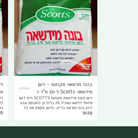
בונה מדשאה סקוטס - דשן
3305049
מידשאה Scotts ל 50 מ"ר 1
מ"ר 
דשן בונה מידשאה סקוטס SCOTTS הינו דשן
ק"ג
מיוחד לדשא המכיל 2% ברזל גן להענקת צבע
ירוק כהה ומראה בריא. הדשן מספק את כל
76
₪
29
המזון הדרוש לדשא, הוא מתאים לכל סוגי
הד
המדשאות ולכל עונות השנה. דשן לדשא של
המ
חברת סקוט הינו ידידותי לסביבה ואינו מזהם
חב
את מי התהום. מומלץ לדשן את המדשאה עם
דשן בונה מדשאה סקוטס אחת לחודשיים
המ
במינון של 1 קילו גרם ל 50 מ"ר.