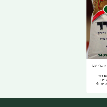
גרגרי עם
ם דשן
חירה:
מקסגארד 1 קילו מתאים לשטח של עד 65
 3 קילו ל 200 מטר,
מקסגארד 15 קילו לשטח של 1000 מטר.
דשן קוטל
 נוספים
ודשיים
 תוצרת