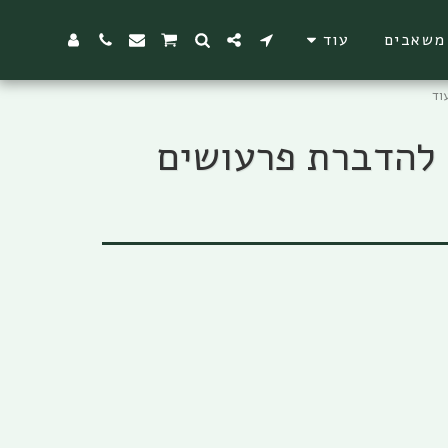
משאבים
עוד
רי 10.2 DK תכשיר מרוכז 300 מ"ל להדברת פרעושים