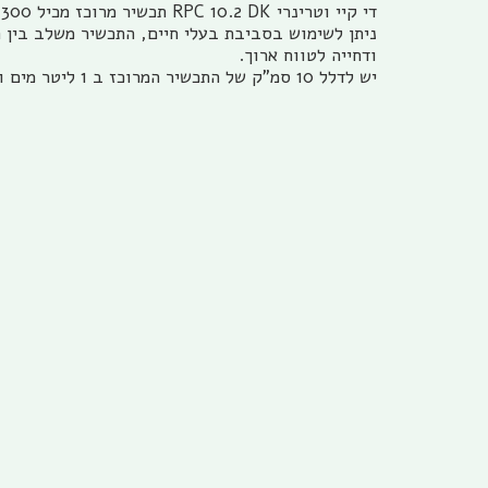
די קיי וטרינרי RPC 10.2 DK תכשיר מרוכז מכיל 300 מ"ל, להדברת פרעושים קרציות זבובים יתושים ועוד זוחלים ומעופפים רבים.
ניתן לשימוש בסביבת בעלי חיים, התכשיר משלב בין 
ודחייה לטווח ארוך.
יש לדלל 10 סמ"ק של התכשיר המרוכז ב 1 ליטר מים ולרסס.