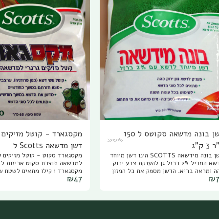
דשן בונה מדשאה סקוטס ל 150
מקסגארד - קוטל מזיקים 
3305063
3 ק"ג
דשן מדשאה Scotts ל
דשן בונה מידשאה SCOTTS הינו דשן מיוחד
מקסגארד סקוט - קוטל מזיקים ע
65/200/1000 מ"ר
לדשא המכיל 2% ברזל גן להענקת צבע ירוק
למדשאה תוצרת סקוט אריזות לב
כהה ומראה בריא. הדשן מספק את כל המזון
₪
47
₪
רוש לדשא, הוא מתאים לכל סוגי
מ"ר, מקסגארד
דשאות ולכל עונות השנה. דשן לדשא של
רת סקוטס הינו ידידותי לסביבה ואינו
קוטל מזיקים גרגרי למדשאה עם 
מזהם את מי התהום. מומלץ לדשן את
עשי דשא, ערצבים נמלים ומזיקים
דשאה עם דשן בונה מדשאה סקוטס אחת
מדשן ביעילות את הדשא במשך ח
לחודשיים במינון של 1 קילו גרם ל 50 מ"ר או
מתאים לכל סוגי הדשא מקסגארד