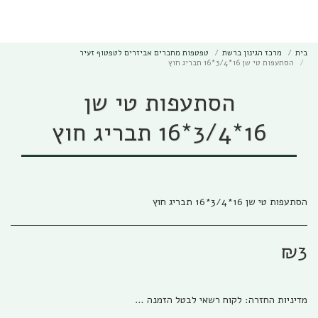
מרכז הגינון של גבי שיווק
בית
מרכז הגינון ברשת
טפטפות מחברים אביזרים לטפטוף זעיר
הסתעפות טי שן 16*3/4*16 תבריג חוץ
הסתעפות טי שן
16*3/4*16 תבריג חוץ
הסתעפות טי שן 16*3/4*16 תבריג חוץ
₪
3
מדיניות החזרה:
לקוח רשאי לבטל הזמנה בהתאם להוראות חוק הגנת הצרכן, התשמ&quot;א – 1981 אפריל (להלן: &quot;חוק הגנת הצרכן&quot;) והתקנות שהותקנו על פיו. ניתן לבטל את העסקה באמצעות פניה טלפונית לגבי שיווק (04-673013/5) או פניה לפקס (04-6735014) או בדואר אלקטרוני לשירות הלקוחות של החברה ((office@gabi-marketing.co.il. ביטול העסקה למוצרים שעוד לא נשלחו – ללא כל עלות וזיכוי מלא על כל הסכום ששולם. ביטול עסקה למוצרים שנשלחו - יש להשיב את המוצר לחברה כאשר כל העלויות הכרוכות בהובלת המוצר (מ ואל) החזרת המוצר תחולנה על הלקוח, במקרה של מוצר במבצע של משלוח חינם (על חשבון חברת גבי שיווק) בעת ביטול עסקה יוחזר ללקוח מלוא הסכום ששולם בקיזוז עלות המשלוח כפי ובהתאם לעלות שחלה על חברת גבי שיווק. למוצרים שעדיין לא הגיעו ללקוח מסיבות שונות, והלקוח מעוניין לבטל עסקה, החברה רשאית להמתין זמן סביר לבירור סטאטוס המשלוח ולאחר הגעתו/החזרתו לחברת גבי שיווק תפעל החברה לזיכוי מיידי של הלקוח. לפנים מהחוק ומשורת הדין: החברה תזכה בסכום המלא ששולם ולא תגבה דמי ביטול /השתתפות כלשהם למעט עלויות השילוח. החזרת המוצר תיעשה כשהוא באריזתו המקורית בצירוף החשבונית המקורית ושעדיין לא חלפו 14 יום מתאריך רכישת המוצר. למוצרים שנרכשו לפי הזמנה מיוחדת או שהותאמו במידות/צבע/דגם מיוחד לפי ההזמנה החברה תשתדל לעזור ותזכה בהתאם ליכולת והאפשרות שלה למכור את המוצר, ולזכות בהתאם למצב. אבל בהתאם לחוק לא ניתן להתחייב לנושא