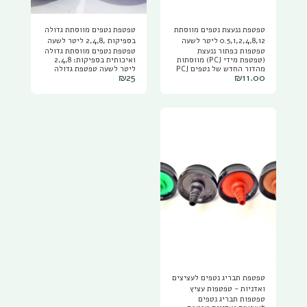
טפטפת ננעצת נטפים מווסתת
טפטפת נטפים מווסתת גדולה
0.5,1,2,4,8,12 ליטר לשעה
בספיקות ,2,4,8 ליטר לשעה
טפטפות כפתור ננעצת
טפטפת נטפים מווסתת גדולה
PCJ NETAFIM
מארז 10 יחידות
(טפטפת מידי PCJ) מווסתות
ואיכותית בספיקות: 2,4,8
מהדור החדש של נטפים PCJ
ליטר לשעה טפטפת גדולה
₪
25
₪
11.00
NETAFIM, להשיג בספיקות
איכותית ועמידה, מתאימה
של : טפטפת ננעצת 0.5 ליטר
לחקלאות ולגינון, הטפטפת
שעה ליטר לשעה צבע צהוב
בעלת מעברי מים גדולים
טפטפת ננעצת 1 ליטר שעה
לעמידות מפני סתימות אבנית
ליטר לשעה צבע חום טפטפת
ולכלוך
ננעצת 2 ליטר שעה ליטר
לשעה צבע אצום טפטפת
ננעצת 4 ליטר שעה ליטר
לשעה צבע שחור/אפור
טפטפת ננעצת 8 ליטר שעה
ליטר לשעה צבע ירוק טפטפת
ננעצת 12 ליטר שעה ליטר
לשעה צבע סגול טפטפות עם
יציאה רגילה לצינורית -
מאפשרת להוליך מים
לעציצים עם צינורית פי וי סי
דקה 3/5 מ"מ או טפטפת עם
יציאת ניפל לחיבור למפצל
צינוריות כמו מפצל 2 יציאות
או 4 יציאות נטפים.
טפטפת תבריג נטפים לעציצים
ואדניות - טפטפות עציץ
טפטפות תבריג נטפים
במגוון ספיקות