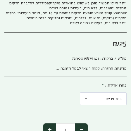
ווינר היינו תכשיר מוכן לשימוש בתוארית מיקרוקפסולרית להדברת חרקים
Winner קוטל ומונע הופעת חרקים נוספים עד 14 יום, קוטל ביעילות: נמלים,
ווינר ללא ריח, רעילות נמוכה לאדם.
₪
25
מק"ט / ברקוד::
7290015875141
מדיניות החזרה:
לקוח רשאי לבטל הזמנה בהתאם להוראות חוק הגנת הצרכן, התשמ&quot;א – 1981 אפריל (להלן: &quot;חוק הגנת הצרכן&quot;) והתקנות שהותקנו על פיו. ניתן לבטל את העסקה באמצעות פניה טלפונית לגבי שיווק (04-673013/5) או פניה לפקס (04-6735014) או בדואר אלקטרוני לשירות הלקוחות של החברה ((office@gabi-marketing.co.il. ביטול העסקה למוצרים שעוד לא נשלחו – ללא כל עלות וזיכוי מלא על כל הסכום ששולם. ביטול עסקה למוצרים שנשלחו - יש להשיב את המוצר לחברה כאשר כל העלויות הכרוכות בהובלת המוצר (מ ואל) החזרת המוצר תחולנה על הלקוח, במקרה של מוצר במבצע של משלוח חינם (על חשבון חברת גבי שיווק) בעת ביטול עסקה יוחזר ללקוח מלוא הסכום ששולם בקיזוז עלות המשלוח כפי ובהתאם לעלות שחלה על חברת גבי שיווק. למוצרים שעדיין לא הגיעו ללקוח מסיבות שונות, והלקוח מעוניין לבטל עסקה, החברה רשאית להמתין זמן סביר לבירור סטאטוס המשלוח ולאחר הגעתו/החזרתו לחברת גבי שיווק תפעל החברה לזיכוי מיידי של הלקוח. לפנים מהחוק ומשורת הדין: החברה תזכה בסכום המלא ששולם ולא תגבה דמי ביטול /השתתפות כלשהם למעט עלויות השילוח. החזרת המוצר תיעשה כשהוא באריזתו המקורית בצירוף החשבונית המקורית ושעדיין לא חלפו 14 יום מתאריך רכישת המוצר. למוצרים שנרכשו לפי הזמנה מיוחדת או שהותאמו במידות/צבע/דגם מיוחד לפי ההזמנה החברה תשתדל לעזור ותזכה בהתאם ליכולת והאפשרות שלה למכור את המוצר, ולזכות בהתאם למצב. אבל בהתאם לחוק לא ניתן להתחייב לנושא
בחרו אריזה::
*
בחר פריט