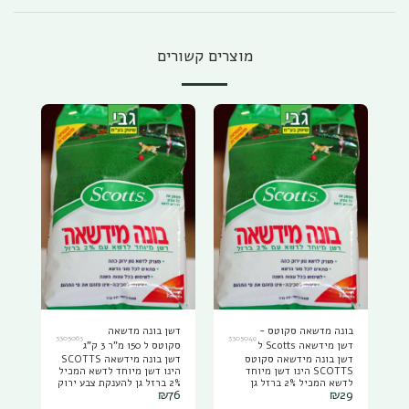
מוצרים קשורים
בונה מדשאה סקוטס -
דשן בונה מדשאה
3305063
3305049
דשן מידשאה Scotts ל
סקוטס ל 150 מ"ר 3 ק"ג
דשן בונה מידשאה סקוטס
דשן בונה מידשאה SCOTTS
50 מ"ר 1 ק"ג
SCOTTS הינו דשן מיוחד
הינו דשן מיוחד לדשא המכיל
לדשא המכיל 2% ברזל גן
2% ברזל גן להענקת צבע ירוק
₪
76
₪
29
להענקת צבע ירוק כהה
כהה ומראה בריא. הדשן
ומראה בריא. הדשן מספק את
מספק את כל המזון הדרוש