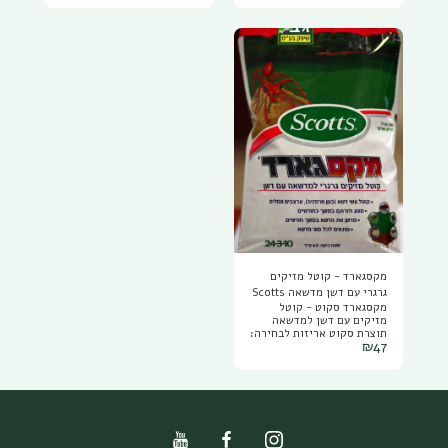
כל המזון הדרוש לדשא, הוא
לדשא, הוא מתאים לכל סוגי
מתאים לכל סוגי המדשאות
המדשאות ולכל עונות השנה.
ולכל עונות השנה. דשן לדשא
דשן לדשא של חברת סקוטס
של חברת סקוט הינו ידידותי
הינו ידידותי לסביבה ואינו
לסביבה ואינו מזהם את מי
מזהם את מי התהום. מומלץ
התהום. מומלץ לדשן את
לדשן את המדשאה עם דשן
המדשאה עם דשן בונה
בונה מדשאה סקוטס אחת
מדשאה סקוטס אחת
לחודשיים במינון של 1 קילו
לחודשיים במינון של 1 קילו
גרם ל 50 מ"ר או 3 קילו גרם ל
גרם ל 50 מ"ר.
150 מטר. ישום ופיזור דשן
המדשא: .יש לפזר באופן
אחיד ושווה את בונה
המדשאות באמצעות מדשנת
או באופן ידני ניקיון לאחר
פיזור הדשן: לאחר פיזור
הדשן יש לנקות שאריות
ממדרכות ושבילים, הדשן
מכיל ברזל ועלול להשאיר
כתמי חלודה. השקיה לאחר
פיזור הדשן בונה מדשאה: יש
להשקות את המדשאה מיד
מקסגארד - קוטל מזיקים
לאחר פיזור הדשן כדי לשחרר
גרגרי עם דשן מדשאה Scotts
את הדישון ולהפעילו. כמות
מקסגארד סקוט - קוטל
ל 65/200/1000 מ"ר
ומינון: 1 קילו גרם של בונה
מזיקים עם דשן למדשאה
מדשאה מתאים לטיפול
תוצרת סקוט אריזות לבחירה:
ודישון של 50 מטר רבוע של
₪
47
מקסגארד 1 קילו מתאים
דשא, אריזת 3 קילו גרם
לשטח של עד 65 מ"ר,
חסכונית לטיפול ודישון של
מקסגארד 3 קילו ל 200 מטר,
150 מטר רבוע של מדשאה.
מקסגארד 15 קילו לשטח של
יתרונות בונה מדשאה סקוטס:
1000 מטר. קוטל מזיקים
מכיל 2% ברזל מעניק
גרגרי למדשאה עם דשן קוטל
למדשאה גוון ירוק כהה מראה
עשי דשא, ערצבים נמלים
בריא יותר הזנה איטית
ומזיקים נוספים מדשן
בטוחה ומתמשכת - הדשן