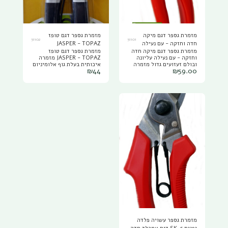
מזמרת גספר דגם מיקה
מזמרת גספר דגם טופז
51102
51101
חדה וחזקה - עם נעילה
JASPER - TOPAZ
מזמרת גספר דגם מיקה חדה
מזמרת גספר דגם טופז
עליונה JASPER
וחזקה - עם נעילה עליונה
JASPER - TOPAZ מזמרה
ובולם זעזועים גדול מזמרה
איכותית בעלת גוף אלומיניום
₪
44
₪
59.00
מקצועית בעלת להב יפני
חזק וקל משקל עם להב חד
פלדת SK5 פתיחת המזמרה
פלדה בתקן SK-5
ע"י לחיצה לנוחות המפעיל,
בולם זעזועים גדול. צורת V8
מיועדת לעבודה מסיבית
ומקצועית: גננים, חקלאים,
חובבים שמחפשים איכות
מעולה. מזמרת יד דגם מיקה
ג'ספר JASPER מקורית יבואן
רום אביבים.
מזמרת גספר עשויה פלדה