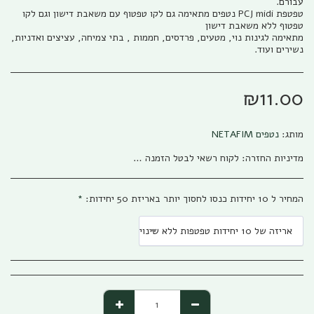
טפטפת PCJ midi נטפים מתאימה גם לקו טפטוף עם משאבת דישון וגם לקו
מתאימה לגינות נוי, מטעים, פרדסים, חממות , בתי צמיחה, עציצים ואדניות,
נשירים ועוד.
₪
11.00
מותג:
נטפים NETAFIM
מדיניות החזרה:
לקוח רשאי לבטל הזמנה בהתאם להוראות חוק הגנת הצרכן, התשמ&quot;א – 1981 אפריל (להלן: &quot;חוק הגנת הצרכן&quot;) והתקנות שהותקנו על פיו. ניתן לבטל את העסקה באמצעות פניה טלפונית לגבי שיווק (04-673013/5) או פניה לפקס (04-6735014) או בדואר אלקטרוני לשירות הלקוחות של החברה ((office@gabi-marketing.co.il. ביטול העסקה למוצרים שעוד לא נשלחו – ללא כל עלות וזיכוי מלא על כל הסכום ששולם. ביטול עסקה למוצרים שנשלחו - יש להשיב את המוצר לחברה כאשר כל העלויות הכרוכות בהובלת המוצר (מ ואל) החזרת המוצר תחולנה על הלקוח, במקרה של מוצר במבצע של משלוח חינם (על חשבון חברת גבי שיווק) בעת ביטול עסקה יוחזר ללקוח מלוא הסכום ששולם בקיזוז עלות המשלוח כפי ובהתאם לעלות שחלה על חברת גבי שיווק. למוצרים שעדיין לא הגיעו ללקוח מסיבות שונות, והלקוח מעוניין לבטל עסקה, החברה רשאית להמתין זמן סביר לבירור סטאטוס המשלוח ולאחר הגעתו/החזרתו לחברת גבי שיווק תפעל החברה לזיכוי מיידי של הלקוח. לפנים מהחוק ומשורת הדין: החברה תזכה בסכום המלא ששולם ולא תגבה דמי ביטול /השתתפות כלשהם למעט עלויות השילוח. החזרת המוצר תיעשה כשהוא באריזתו המקורית בצירוף החשבונית המקורית ושעדיין לא חלפו 14 יום מתאריך רכישת המוצר. למוצרים שנרכשו לפי הזמנה מיוחדת או שהותאמו במידות/צבע/דגם מיוחד לפי ההזמנה החברה תשתדל לעזור ותזכה בהתאם ליכולת והאפשרות שלה למכור את המוצר, ולזכות בהתאם למצב. אבל בהתאם לחוק לא ניתן להתחייב לנושא
המחיר ל 10 יחידות כנסו לחסוך יותר באריזת 50 יחידות:
*
אריזה של 10 יחידות טפטפות ללא שינוי