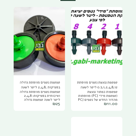
טפטפת ננעצת נטפים מווסתת
טפטפת נטפים מווסתת גדולה
0.5,1,2,4,8,12 ליטר לשעה
בספיקות ,2,4,8 ליטר לשעה
טפטפות כפתור ננעצת
טפטפת נטפים מווסתת גדולה
PCJ NETAFIM
מארז 10 יחידות
(טפטפת מידי PCJ) מווסתות
ואיכותית בספיקות: 2,4,8
מהדור החדש של נטפים PCJ
ליטר לשעה טפטפת גדולה
₪
25
₪
11.00
NETAFIM, להשיג בספיקות
איכותית ועמידה, מתאימה
של : טפטפת ננעצת 0.5 ליטר
לחקלאות ולגינון, הטפטפת
שעה ליטר לשעה צבע צהוב
בעלת מעברי מים גדולים
טפטפת ננעצת 1 ליטר שעה
לעמידות מפני סתימות אבנית
ליטר לשעה צבע חום טפטפת
ולכלוך
ננעצת 2 ליטר שעה ליטר
לשעה צבע אצום טפטפת
ננעצת 4 ליטר שעה ליטר
לשעה צבע שחור/אפור