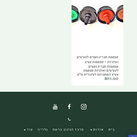
טפטפת ננעצת 8 ליטר שעה
ליטר לשעה צבע ירוק טפטפת
ננעצת 12 ליטר שעה ליטר
לשעה צבע סגול טפטפות עם
יציאה רגילה לצינורית -
מאפשרת להוליך מים
לעציצים עם צינורית פי וי סי
דקה 3/5 מ"מ או טפטפת עם
יציאת ניפל לחיבור למפצל
צינוריות כמו מפצל 2 יציאות
או 4 יציאות נטפים.
טפטפת תבריג נטפים לעציצים
ואדניות - טפטפות עציץ
טפטפות תבריג נטפים
במגוון ספיקות
לעציצים ואדניות טפטפת
עציץ המתברגת לצינורית מ"מ
₪
11.00
P.V.C 3/5 ומוצמדת לאדמה
באמצעות מקלון מייצב LS07.
טפטפת נטפים לעציץ מגיע
במגוון ספיקות של: 1 ליטר
שעה - צבע חום , 2 ליטר
שעה - צבע אדום, 4 ליטר
שעה - צבע שחור ו 8 ליטר
שעה - צבע ירוק. גם
בטפטפות נטפים לעציץ
המחיר הזול ברשת, מבחר
אריזות לבחירה.
בית
אודות
מרכז הגינון ברשת
גלריה
עוד