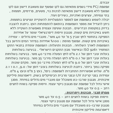
עבורם.
טפטפת PCJ מידי נטפים מתאימה גם לקו טפטוף עם משאבת דישון וגם לקו
טפטוף ללא משאבת דישון מתאימה לגינות נוי, מטעים, פרדסים, חממות ,
בתי צמיחה, עציצים ואדניות, נשירים ועוד.
יכולה לשמש כטפטפת אם למספר התפצלויות להשקיית עציצים בחממות.
ניתן להגדיל את מספר הטפטפות בהתאם להתפתחות העץ. ניתנת להצבה
בדיוק במקומות הנדרשים . תכונת שטיפה עצמית מאפשרת השקייה ללא
חשש באיכויות מים קשות. מנגנון וויסות דיפרנציאלי שומר על אחידות
הספיקה בתחומי לחץ שבין 5 מ' עד 40 מטר'. מעברי מים גדולים - עמידה
באיכויות מים קשות. טפטוף מווסת : %100 אחידות בפיזור המים והדשן בכל
הטפטפות לאורך השלוחה . תכונות ותועלות: הטפטפת עומדת בתנאי התקן
המחמיר 9261 ISO ובאישור מכון התקנים הישראלי . בנעיצה בשלוחות
בעלות עובי דופן של 2.1 מ"מ לחץ הפעלה מירבי 40 מטר. בנעיצה בשלוחות
בעלות עובי דופן של 0.1 מ"מ לחץ הפעלה מירבי 35 מטר. בנעיצה בשלוחות
בעלות עובי דופן של 9.0 מ"מ לחץ הפעלה מירבי 30 מטר. מקדם שונות
ספיקה נמוך ביותר. ניתנת לנעיצה בשלוחות בעובי דופן של: 9.0, 0.1 ו 2.1
מ"מ. שלוש אפשרויות התחברות לטפטפת: ניפל, נעץ 3 מ"מ ונעץ 4 מ"מ.
עמידות בפני קרינת UV ובפני מרבית הכימיקלים בשוק. דיאפרגמת סיליקון
איכותית. מנגנון טורבו-נט משוכלל עם מעברי מים גדולים במיוחד. מסנן
אישי גדול לכל טפטפת עם מנגנון ניקוי עצמי. וויסות ספיקה בטווח לחצים
רחב - 0.5 עד 40 מטר.
מפרט טכני, תכונות ויתרונות:
וויסות ספיקה בטווח לחצים רחב - 0.5 עד 40 מטר
מסנן אישי גדול לכל טפטפת עם מנגנון ניקוי עצמי.
מנגנון טורבו-נט משוכלל עם מעברי מים גדולים במיוחד
דיאפרגמת סיליקון איכותית