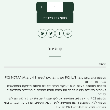
הוסף לסל הקניות
קרא עוד
תיאור
טפטפת נעץ נטפים PCJ L/H 4 ספיקה 4 ליטר/שעה PCJ NETAFIM 4 L/H
מארז 10 יחידות
טפטפת מווסתת בעלת מנגנון ניקוי עצמי ותכונת וויסות מדויקת המאפשרת
לצמחים השונים בגינה לקבל את כמות המים והחומרים המזינים האידיאלים
עבורם.
טפטפת PCJ מידי נטפים מתאימה גם לקו טפטוף עם משאבת דישון וגם לקו
טפטוף ללא משאבת דישון מתאימה לגינות נוי, מטעים, פרדסים, חממות, בתי
צמיחה, עציצים ואדניות, נשירים ועוד