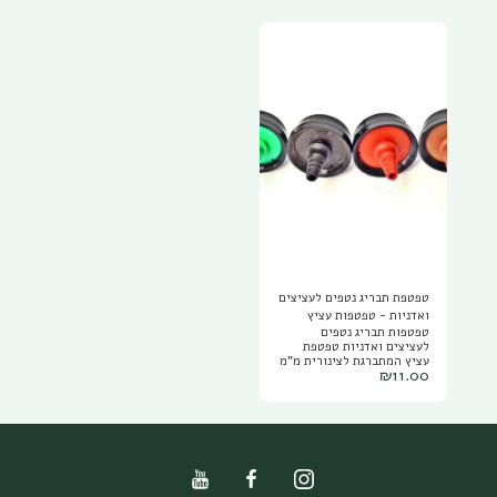
שעה ליטר לשעה צבע צהוב
בעלת מעברי מים גדולים
טפטפת ננעצת 1 ליטר שעה
לעמידות מפני סתימות אבנית
ליטר לשעה צבע חום טפטפת
ולכלוך
ננעצת 2 ליטר שעה ליטר
לשעה צבע אצום טפטפת
ננעצת 4 ליטר שעה ליטר
לשעה צבע שחור/אפור
טפטפת ננעצת 8 ליטר שעה
ליטר לשעה צבע ירוק טפטפת
ננעצת 12 ליטר שעה ליטר
לשעה צבע סגול טפטפות עם
יציאה רגילה לצינורית -
מאפשרת להוליך מים
לעציצים עם צינורית פי וי סי
דקה 3/5 מ"מ או טפטפת עם
יציאת ניפל לחיבור למפצל
צינוריות כמו מפצל 2 יציאות
או 4 יציאות נטפים.
טפטפת תבריג נטפים לעציצים
ואדניות - טפטפות עציץ
טפטפות תבריג נטפים
במגוון ספיקות
לעציצים ואדניות טפטפת
עציץ המתברגת לצינורית מ"מ
₪
11.00
P.V.C 3/5 ומוצמדת לאדמה
באמצעות מקלון מייצב LS07.
טפטפת נטפים לעציץ מגיע
במגוון ספיקות של: 1 ליטר
שעה - צבע חום , 2 ליטר
שעה - צבע אדום, 4 ליטר
שעה - צבע שחור ו 8 ליטר
שעה - צבע ירוק. גם
בטפטפות נטפים לעציץ