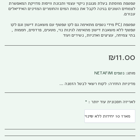
טפטפת מווסתת בעלת מנגנון ניקוי עצמי ותכונת וויסות מדויקת המאפשרת
לצמחים השונים בגינה לקבל את כמות המים והחומרים המזינים האידיאלים
טפטפת PCJ מידי נטפים מתאימה גם לקו טפטוף עם משאבת דישון וגם לקו
טפטוף ללא משאבת דישון מתאימה לגינות נוי, מטעים, פרדסים, חממות ,
בתי צמיחה, עציצים ואדניות, נשירים ועוד
₪
11.00
מותג:
נטפים NETAFIM
מדיניות החזרה:
לקוח רשאי לבטל הזמנה בהתאם להוראות חוק הגנת הצרכן, התשמ&quot;א – 1981 אפריל (להלן: &quot;חוק הגנת הצרכן&quot;) והתקנות שהותקנו על פיו. ניתן לבטל את העסקה באמצעות פניה טלפונית לגבי שיווק (04-673013/5) או פניה לפקס (04-6735014) או בדואר אלקטרוני לשירות הלקוחות של החברה ((office@gabi-marketing.co.il. ביטול העסקה למוצרים שעוד לא נשלחו – ללא כל עלות וזיכוי מלא על כל הסכום ששולם. ביטול עסקה למוצרים שנשלחו - יש להשיב את המוצר לחברה כאשר כל העלויות הכרוכות בהובלת המוצר (מ ואל) החזרת המוצר תחולנה על הלקוח, במקרה של מוצר במבצע של משלוח חינם (על חשבון חברת גבי שיווק) בעת ביטול עסקה יוחזר ללקוח מלוא הסכום ששולם בקיזוז עלות המשלוח כפי ובהתאם לעלות שחלה על חברת גבי שיווק. למוצרים שעדיין לא הגיעו ללקוח מסיבות שונות, והלקוח מעוניין לבטל עסקה, החברה רשאית להמתין זמן סביר לבירור סטאטוס המשלוח ולאחר הגעתו/החזרתו לחברת גבי שיווק תפעל החברה לזיכוי מיידי של הלקוח. לפנים מהחוק ומשורת הדין: החברה תזכה בסכום המלא ששולם ולא תגבה דמי ביטול /השתתפות כלשהם למעט עלויות השילוח. החזרת המוצר תיעשה כשהוא באריזתו המקורית בצירוף החשבונית המקורית ושעדיין לא חלפו 14 יום מתאריך רכישת המוצר. למוצרים שנרכשו לפי הזמנה מיוחדת או שהותאמו במידות/צבע/דגם מיוחד לפי ההזמנה החברה תשתדל לעזור ותזכה בהתאם ליכולת והאפשרות שלה למכור את המוצר, ולזכות בהתאם למצב. אבל בהתאם לחוק לא ניתן להתחייב לנושא
לאריזה חסכונית עוד יותר :
*
מארז 10 יחידות ללא שינוי