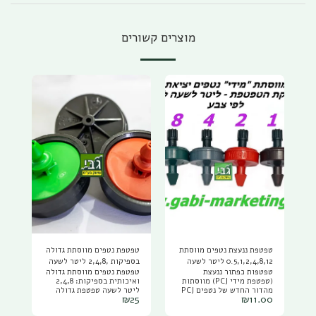
מוצרים קשורים
טפטפת ננעצת נטפים מווסתת
טפטפת נטפים מווסתת גדולה
0.5,1,2,4,8,12 ליטר לשעה
בספיקות ,2,4,8 ליטר לשעה
טפטפות כפתור ננעצת
טפטפת נטפים מווסתת גדולה
PCJ NETAFIM
מארז 10 יחידות
(טפטפת מידי PCJ) מווסתות
ואיכותית בספיקות: 2,4,8
מהדור החדש של נטפים PCJ
ליטר לשעה טפטפת גדולה
₪
25
₪
11.00
NETAFIM, להשיג בספיקות
איכותית ועמידה, מתאימה
של : טפטפת ננעצת 0.5 ליטר
לחקלאות ולגינון, הטפטפת