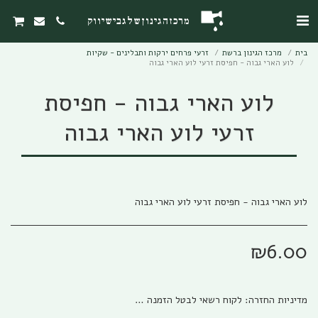
מרכז הגינון של גבי שיווק
בית
מרכז הגינון ברשת
זרעי פרחים ירקות ותבלינים - שקיות
לוע הארי גבוה - חפיסת זרעי לוע הארי גבוה
לוע הארי גבוה - חפיסת
זרעי לוע הארי גבוה
לוע הארי גבוה - חפיסת זרעי לוע הארי גבוה
₪
6.00
מדיניות החזרה:
לקוח רשאי לבטל הזמנה בהתאם להוראות חוק הגנת הצרכן, התשמ&quot;א – 1981 אפריל (להלן: &quot;חוק הגנת הצרכן&quot;) והתקנות שהותקנו על פיו. ניתן לבטל את העסקה באמצעות פניה טלפונית לגבי שיווק (04-673013/5) או פניה לפקס (04-6735014) או בדואר אלקטרוני לשירות הלקוחות של החברה ((office@gabi-marketing.co.il. ביטול העסקה למוצרים שעוד לא נשלחו – ללא כל עלות וזיכוי מלא על כל הסכום ששולם. ביטול עסקה למוצרים שנשלחו - יש להשיב את המוצר לחברה כאשר כל העלויות הכרוכות בהובלת המוצר (מ ואל) החזרת המוצר תחולנה על הלקוח, במקרה של מוצר במבצע של משלוח חינם (על חשבון חברת גבי שיווק) בעת ביטול עסקה יוחזר ללקוח מלוא הסכום ששולם בקיזוז עלות המשלוח כפי ובהתאם לעלות שחלה על חברת גבי שיווק. למוצרים שעדיין לא הגיעו ללקוח מסיבות שונות, והלקוח מעוניין לבטל עסקה, החברה רשאית להמתין זמן סביר לבירור סטאטוס המשלוח ולאחר הגעתו/החזרתו לחברת גבי שיווק תפעל החברה לזיכוי מיידי של הלקוח. לפנים מהחוק ומשורת הדין: החברה תזכה בסכום המלא ששולם ולא תגבה דמי ביטול /השתתפות כלשהם למעט עלויות השילוח. החזרת המוצר תיעשה כשהוא באריזתו המקורית בצירוף החשבונית המקורית ושעדיין לא חלפו 14 יום מתאריך רכישת המוצר. למוצרים שנרכשו לפי הזמנה מיוחדת או שהותאמו במידות/צבע/דגם מיוחד לפי ההזמנה החברה תשתדל לעזור ותזכה בהתאם ליכולת והאפשרות שלה למכור את המוצר, ולזכות בהתאם למצב. אבל בהתאם לחוק לא ניתן להתחייב לנושא