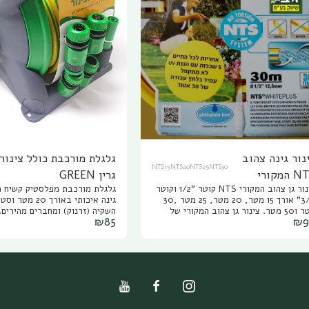
נור גינה צהוב
NTS15NTS20NTS25NTS30
NTS המקורי
גרין GREEN
צינור גן צהוב המקורי NTS קוטר "1/2 וקוטר
גלגלת מורכבת מפלסטיק קשיח כו
תוצרת Fitt איטליה
3/4" אורך 15 מטר, 20 מטר, 25 מטר ,30
גינה איכותי באורך
באורך: 15 מטר או
מטר ו50 מטר. צינור גן צהוב המקורי של
השקיה (זרנוק) ומחברים מהירים.
₪
85
₪
חברת FITT האיטלקית, צינור גינה היחידי
השקיה איכותית ועמידה הכוללת 
20 / 25 / 30 / 50
א מתקפל ולא נמעך, צינור גן צהוב עמיד
20 מ', המאפשרת השקיה נוחה,מ
ר לבחירה.
בלחץ גבוה של 30 אטמוספרות , צינור הגינה
ומדויקת לכל איזור בגינה. הגלג
הצהוב עמיד בשמש, בחום ובקור, עשוי ללא
ונוחה, ניתנת לגלגול קל ונוח של
מרים רעילים, צינור גן צהוב המקורי עם
הסתבכויות וללא בלאגן. משקל המוצר: 3 ק"ג
ריות לכל החיים.