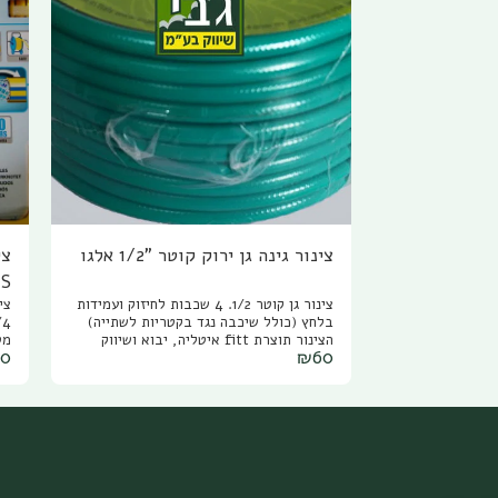
צינור גינה גן ירוק קוטר "1/2 אלגו
צי
צינור גן קוטר 1/2. 4 שכבות לחיזוק ועמידות
בלחץ (כולל שיכבה נגד בקטריות לשתייה)
הצינור תוצרת fitt איטליה, יבוא ושיווק
90
₪
60
אלגו. 5 שנים אחריות.
של
מט
חו
אח