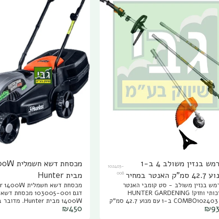
חרמש בנזין משולב 4 ב-1
מכסחת דשא
102403-
מנוע 42.7 סמ"ק האנטר במחיר
008
מבית Hunter
מש בנזין משולב - סט קומבי האנטר
וחד והטבה יחודית ושליח
איכותי וחזק! HUNTER GARDENING
דגם 103005-001 מכסח
נם
COMBO102403 4 ב-1 עם מנוע 42.7 סמ"ק
1400W מבית unter
₪
450
₪
9
של Hunter. כלי גינון ורסטילי רב תכליתי
המתאים גם לגינה ביתית וגם שימ
וצמתי, שיכול למלא תפקידים רבים בגינה
עבור גננים. כלי מאוד נוח לנשיא