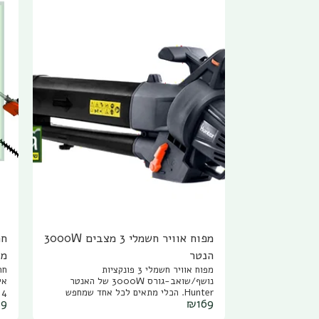
מפוח אוויר חשמלי 3 מצבים 3000W
הנטר
מפוח אוויר חשמלי 3 פונקציות
חר
מי
נושף/שואב-גורס 3000W של האנטר
חי
Hunter. הכלי מתאים לכל אחד שמחפש
39
₪
169
פתרון יעיל לניקוי החצר, הגינה,המדשאה,
דשא סינטטי או שביל. המפוח העלים החשמלי
וע