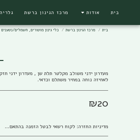
בית
אודות
מרכז הגינון ברשת
גלריה
בית
מרכז הגינון ברשת
כלי גינון מוטורים, חשמלים/נטענים ו
מעדרון ידני משולב מקלטר תלת שן , מעדרון ידני חזק 
לאחיזה נוחה במחיר משתלם וכדאי.
₪
20
מדיניות החזרה:
לקוח רשאי לבטל הזמנה בהתאם להוראות חוק הגנת הצרכן, התשמ&quot;א – 1981 אפריל (להלן: &quot;חוק הגנת הצרכן&quot;) והתקנות שהותקנו על פיו. ניתן לבטל את העסקה באמצעות פניה טלפונית לגבי שיווק (04-673013/5) או פניה לפקס (04-6735014) או בדואר אלקטרוני לשירות הלקוחות של החברה ((office@gabi-marketing.co.il. ביטול העסקה למוצרים שעוד לא נשלחו – ללא כל עלות וזיכוי מלא על כל הסכום ששולם. ביטול עסקה למוצרים שנשלחו - יש להשיב את המוצר לחברה כאשר כל העלויות הכרוכות בהובלת המוצר (מ ואל) החזרת המוצר תחולנה על הלקוח, במקרה של מוצר במבצע של משלוח חינם (על חשבון חברת גבי שיווק) בעת ביטול עסקה יוחזר ללקוח מלוא הסכום ששולם בקיזוז עלות המשלוח כפי ובהתאם לעלות שחלה על חברת גבי שיווק. למוצרים שעדיין לא הגיעו ללקוח מסיבות שונות, והלקוח מעוניין לבטל עסקה, החברה רשאית להמתין זמן סביר לבירור סטאטוס המשלוח ולאחר הגעתו/החזרתו לחברת גבי שיווק תפעל החברה לזיכוי מיידי של הלקוח. לפנים מהחוק ומשורת הדין: החברה תזכה בסכום המלא ששולם ולא תגבה דמי ביטול /השתתפות כלשהם למעט עלויות השילוח. החזרת המוצר תיעשה כשהוא באריזתו המקורית בצירוף החשבונית המקורית ושעדיין לא חלפו 14 יום מתאריך רכישת המוצר. למוצרים שנרכשו לפי הזמנה מיוחדת או שהותאמו במידות/צבע/דגם מיוחד לפי ההזמנה החברה תשתדל לעזור ותזכה בהתאם ליכולת והאפשרות שלה למכור את המוצר, ולזכות בהתאם למצב. אבל בהתאם לחוק לא ניתן להתחייב לנושא