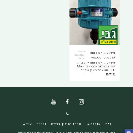
1000-
משאבת דישון תפן
MixRite
קומפקטית 1000-
TM LF
MixRite TM LF
משאבת דישון תפן - תוצרת
ישראל מדגם 1000-MixRite
LF.. משאבת מינון שקטה
₪
712
ומדויקת לגינה פורחת
וחסכונית כל השנה. משאבה
שקטה ואמינה לאורך זמן
אידיאלית לשימוש בגינות
פרטיות – עבודה גם בספיקה
נמוכה 10-1000 l/h. טווח
לחץ מים 0.2-8 bar
טמפרטורת עבודה: 4-40º C
בית
אודות
מרכז הגינון ברשת
גלריה
עוד