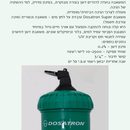
המשאבה נועדה להזרים דשן בצורה מבוקרת, במינון מדויק, למי ההשקיה
של הגינה.
מעולה לצרכי הגינה הביתית/מוסדית.
משאבת Dosatron Super עובדת על לחץ מים - משאבה ונטורית (אינה
צורכת חשמל)
היא קלה ונוחה להתקנה ותפעול עם אורך חיים גדול במיוחד
המנגנון הפנימי עמיד למים, כלור וכימיקלים שונים. משאבת דשן דוזטרון
עמידה לתנאי חוץ וקרינת UV
נתונים נוספים:
מינון דשן - 0.2%
טווחי ספיקה - 10-2500 ליטר\שעה
קוטר חיבור - "3/4
שנה אחריות יבואן רשמי ט.פ.י פל ים