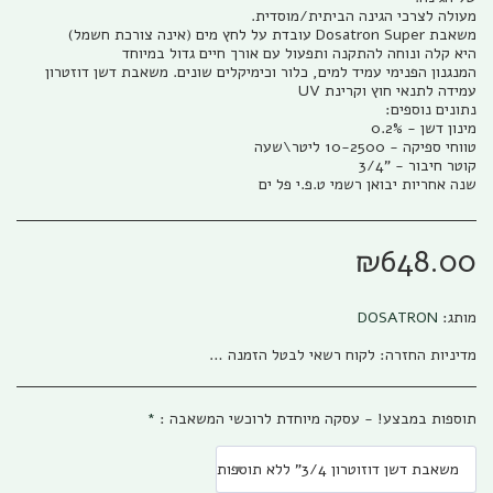
המנגנון הפנימי עמיד למים, כלור וכימיקלים שונים. משאבת דשן דוזטרון
שנה אחריות יבואן רשמי ט.פ.י פל ים
₪
648.00
מותג:
DOSATRON
מדיניות החזרה:
לקוח רשאי לבטל הזמנה בהתאם להוראות חוק הגנת הצרכן, התשמ&quot;א – 1981 אפריל (להלן: &quot;חוק הגנת הצרכן&quot;) והתקנות שהותקנו על פיו. ניתן לבטל את העסקה באמצעות פניה טלפונית לגבי שיווק (04-673013/5) או פניה לפקס (04-6735014) או בדואר אלקטרוני לשירות הלקוחות של החברה ((office@gabi-marketing.co.il. ביטול העסקה למוצרים שעוד לא נשלחו – ללא כל עלות וזיכוי מלא על כל הסכום ששולם. ביטול עסקה למוצרים שנשלחו - יש להשיב את המוצר לחברה כאשר כל העלויות הכרוכות בהובלת המוצר (מ ואל) החזרת המוצר תחולנה על הלקוח, במקרה של מוצר במבצע של משלוח חינם (על חשבון חברת גבי שיווק) בעת ביטול עסקה יוחזר ללקוח מלוא הסכום ששולם בקיזוז עלות המשלוח כפי ובהתאם לעלות שחלה על חברת גבי שיווק. למוצרים שעדיין לא הגיעו ללקוח מסיבות שונות, והלקוח מעוניין לבטל עסקה, החברה רשאית להמתין זמן סביר לבירור סטאטוס המשלוח ולאחר הגעתו/החזרתו לחברת גבי שיווק תפעל החברה לזיכוי מיידי של הלקוח. לפנים מהחוק ומשורת הדין: החברה תזכה בסכום המלא ששולם ולא תגבה דמי ביטול /השתתפות כלשהם למעט עלויות השילוח. החזרת המוצר תיעשה כשהוא באריזתו המקורית בצירוף החשבונית המקורית ושעדיין לא חלפו 14 יום מתאריך רכישת המוצר. למוצרים שנרכשו לפי הזמנה מיוחדת או שהותאמו במידות/צבע/דגם מיוחד לפי ההזמנה החברה תשתדל לעזור ותזכה בהתאם ליכולת והאפשרות שלה למכור את המוצר, ולזכות בהתאם למצב. אבל בהתאם לחוק לא ניתן להתחייב לנושא
תוספות במבצע! - עסקה מיוחדת לרוכשי המשאבה :
*
משאבת דשן דוזוטרון 3/4" ללא תוספות