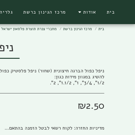
בית
אודות
מרכז הגינון ברשת
גלריה
בית
מרכז הגינון ברשת
מחברי צנרת תוצרת פלסאון ישראל -
ניפ
1/2", 3/4", 1", 1.1/2", 2".
₪
2.50
מדיניות החזרה:
לקוח רשאי לבטל הזמנה בהתאם להוראות חוק הגנת הצרכן, התשמ&quot;א – 1981 אפריל (להלן: &quot;חוק הגנת הצרכן&quot;) והתקנות שהותקנו על פיו. ניתן לבטל את העסקה באמצעות פניה טלפונית לגבי שיווק (04-673013/5) או פניה לפקס (04-6735014) או בדואר אלקטרוני לשירות הלקוחות של החברה ((office@gabi-marketing.co.il. ביטול העסקה למוצרים שעוד לא נשלחו – ללא כל עלות וזיכוי מלא על כל הסכום ששולם. ביטול עסקה למוצרים שנשלחו - יש להשיב את המוצר לחברה כאשר כל העלויות הכרוכות בהובלת המוצר (מ ואל) החזרת המוצר תחולנה על הלקוח, במקרה של מוצר במבצע של משלוח חינם (על חשבון חברת גבי שיווק) בעת ביטול עסקה יוחזר ללקוח מלוא הסכום ששולם בקיזוז עלות המשלוח כפי ובהתאם לעלות שחלה על חברת גבי שיווק. למוצרים שעדיין לא הגיעו ללקוח מסיבות שונות, והלקוח מעוניין לבטל עסקה, החברה רשאית להמתין זמן סביר לבירור סטאטוס המשלוח ולאחר הגעתו/החזרתו לחברת גבי שיווק תפעל החברה לזיכוי מיידי של הלקוח. לפנים מהחוק ומשורת הדין: החברה תזכה בסכום המלא ששולם ולא תגבה דמי ביטול /השתתפות כלשהם למעט עלויות השילוח. החזרת המוצר תיעשה כשהוא באריזתו המקורית בצירוף החשבונית המקורית ושעדיין לא חלפו 14 יום מתאריך רכישת המוצר. למוצרים שנרכשו לפי הזמנה מיוחדת או שהותאמו במידות/צבע/דגם מיוחד לפי ההזמנה החברה תשתדל לעזור ותזכה בהתאם ליכולת והאפשרות שלה למכור את המוצר, ולזכות בהתאם למצב. אבל בהתאם לחוק לא ניתן להתחייב לנושא