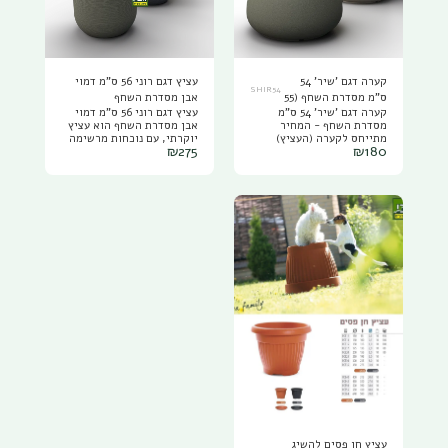
קערה דגם 'שיר' 54
עציץ דגם רוני 56 ס"מ דמוי
SHIR54
ס"מ מסדרת השחף (55
אבן מסדרת השחף
קערה דגם 'שיר' 54 ס"מ
עציץ דגם רוני 56 ס"מ דמוי
ליטר)
מסדרת השחף - המחיר
אבן מסדרת השחף הוא עציץ
מתייחס לקערה (העציץ)
יוקרתי, עם נוכחות מרשימה
₪
275
₪
180
בלבד ללא הצמחים/תערובת
שמשדרגת כל חלל- פנים או
שתילה. קערה דגם 'שיר' 54
חוץ. העיצוב נקי, מודרני
ס"מ מסדרת השחף היא קערה
ואלגנטי, עם טקסטורה עדינה
מפלסטיק מחוזק דמוי אבן -
דמוי אבן/ חול שמעניקה
חול ,עמיד, איכותי וגמיש
מראה טבעי אך מתוחכם,
יותר, בעל עמידות גבוהה
המשתלב בצורה מושלמת
לשמש ולתנאי חוץ (ANTI
בגינות,מרפסות ואפילו חללים
UV)המקנה לו את היכולת
פנימיים מעוצבים. הכדים
לשמור על צבעו לאורך זמן.
בקוטר מרשים של 56 ס"מ
(סגנון ברזילאי) הקערה
ובנפח גדול במיוחד- 135
מעוצבת בסגנון מודרני,בגימור
ליטר, המתאימים לשתילת
יוקרתי ומשדרגת כל חלל-את
צמחים גדולים, עצי נוי או
הבית, את הגינה והמרפסת.
סידורי צמחייה עשירה
הקערה בקוטר של 54 ס"מ
ומרשימה. הכדים עשויים
במפתח העליון ו60 ס"מ
פלסטיק מחוזק ואיכותי
במפתח התחתון, בנפח של 55
במיוחד (סגנון ברזילאי), קלי
ליטר. הקערה בגובה של 30
משקל (4ק"ג) ועמידים לכל
ס"מ ושוקלת 3.3 ק"ג. הקערה
תנאי מזג האוויר- שמש
מושלמת לשתילת פרחים,
חזקה, גשם ולחות, מבלי
צמחי תבלין, עציצים וסידורי
להסדק או לדהות. הכדים
נוי מרשימים היא קיימת ב5
קיימים ב4 גוונים קלאסיים
צבעים קלאסיים ונקיים:
ורגועים, המדגישים את היופי
שחור,אפור כהה, אפור-ירוק,
של הצמח ומוסיפים טאץ'
עציץ חן פסים להשיג