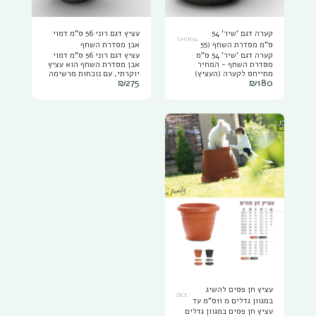
קערה דגם 'שיר' 54
עציץ דגם רוני 56 ס"מ דמוי
SHIR54
ס"מ מסדרת השחף (55
אבן מסדרת השחף
קערה דגם 'שיר' 54 ס"מ
עציץ דגם רוני 56 ס"מ דמוי
ליטר)
מסדרת השחף - המחיר
אבן מסדרת השחף הוא עציץ
מתייחס לקערה (העציץ)
יוקרתי, עם נוכחות מרשימה
₪
275
₪
180
בלבד ללא הצמחים/תערובת
שמשדרגת כל חלל- פנים או
שתילה. קערה דגם 'שיר' 54
חוץ. העיצוב נקי, מודרני
ס"מ מסדרת השחף היא קערה
ואלגנטי, עם טקסטורה עדינה
מפלסטיק מחוזק דמוי אבן -
דמוי אבן/ חול שמעניקה
חול ,עמיד, איכותי וגמיש
מראה טבעי אך מתוחכם,
יותר, בעל עמידות גבוהה
המשתלב בצורה מושלמת
לשמש ולתנאי חוץ (ANTI
בגינות,מרפסות ואפילו חללים
UV)המקנה לו את היכולת
פנימיים מעוצבים. הכדים
לשמור על צבעו לאורך זמן.
בקוטר מרשים של 56 ס"מ
(סגנון ברזילאי) הקערה
ובנפח גדול במיוחד- 135
מעוצבת בסגנון מודרני,בגימור
ליטר, המתאימים לשתילת
יוקרתי ומשדרגת כל חלל-את
צמחים גדולים, עצי נוי או
הבית, את הגינה והמרפסת.
סידורי צמחייה עשירה
הקערה בקוטר של 54 ס"מ
ומרשימה. הכדים עשויים
במפתח העליון ו60 ס"מ
פלסטיק מחוזק ואיכותי
במפתח התחתון, בנפח של 55
במיוחד (סגנון ברזילאי), קלי
ליטר. הקערה בגובה של 30
משקל (4ק"ג) ועמידים לכל
ס"מ ושוקלת 3.3 ק"ג. הקערה
תנאי מזג האוויר- שמש
מושלמת לשתילת פרחים,
חזקה, גשם ולחות, מבלי
צמחי תבלין, עציצים וסידורי
להסדק או לדהות. הכדים
נוי מרשימים היא קיימת ב5
קיימים ב4 גוונים קלאסיים
צבעים קלאסיים ונקיים:
ורגועים, המדגישים את היופי
שחור,אפור כהה, אפור-ירוק,
של הצמח ומוסיפים טאץ'
עציץ חן פסים להשיג
קרם ולבן
יוקרתיח לכל סביבה. פתרון
DCE
במגוון גדלים מ 11ס"מ עד
מושלם למי שמחפש פרקטיות
עציץ חן פסים במגוון גדלים
64 ס"מ
וגם עיצוב ברמה גבוהה.