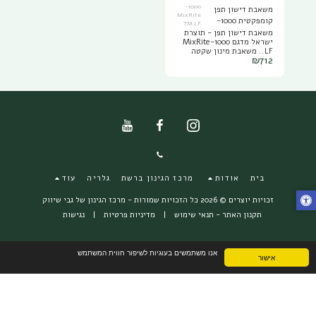
1000-
משאבת דישון תפן
MixRite
קומפקטית 1000-
TM LF
MixRite TM LF
משאבת דישון תפן - תוצרת
ישראל מדגם 1000-MixRite
LF.. משאבת מינון שקטה
₪
712
ומדויקת לגינה פורחת
וחסכונית כל השנה. משאבה
שקטה ואמינה לאורך זמן
אידיאלית לשימוש בגינות
פרטיות – עבודה גם בספיקה
נמוכה 10-1000 l/h. טווח
לחץ מים 0.2-8 bar
טמפרטורת עבודה: 4-40º C
בית
אודות
מרכז הגינון ברשת
גלריה
עוד
זכויות יוצרים © 2026 כל הזכויות שמורות -
מרכז הגינון של גבי שיווק
תקנון האתר - תנאי שימוש
|
מדיניות פרטיות
|
נגישות
אנו משתמשים בעוגיות לשיפור חווית המשתמש
אישור