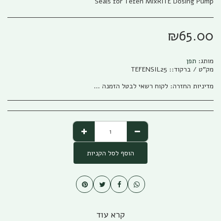
Seals for Tefen MixRITE Dosing Pump
₪
65.00
מותג:
תפן
מק"ט / ברקוד::
TEFENSIL25
מדיניות החזרה:
לקוח רשאי לבטל הזמנה בהתאם להוראות חוק הגנת הצרכן, התשמ&quot;א – 1981 אפריל (להלן: &quot;חוק הגנת הצרכן&quot;) והתקנות שהותקנו על פיו. ניתן לבטל את העסקה באמצעות פניה טלפונית לגבי שיווק (04-673013/5) או פניה לפקס (04-6735014) או בדואר אלקטרוני לשירות הלקוחות של החברה ((office@gabi-marketing.co.il. ביטול העסקה למוצרים שעוד לא נשלחו – ללא כל עלות וזיכוי מלא על כל הסכום ששולם. ביטול עסקה למוצרים שנשלחו - יש להשיב את המוצר לחברה כאשר כל העלויות הכרוכות בהובלת המוצר (מ ואל) החזרת המוצר תחולנה על הלקוח, במקרה של מוצר במבצע של משלוח חינם (על חשבון חברת גבי שיווק) בעת ביטול עסקה יוחזר ללקוח מלוא הסכום ששולם בקיזוז עלות המשלוח כפי ובהתאם לעלות שחלה על חברת גבי שיווק. למוצרים שעדיין לא הגיעו ללקוח מסיבות שונות, והלקוח מעוניין לבטל עסקה, החברה רשאית להמתין זמן סביר לבירור סטאטוס המשלוח ולאחר הגעתו/החזרתו לחברת גבי שיווק תפעל החברה לזיכוי מיידי של הלקוח. לפנים מהחוק ומשורת הדין: החברה תזכה בסכום המלא ששולם ולא תגבה דמי ביטול /השתתפות כלשהם למעט עלויות השילוח. החזרת המוצר תיעשה כשהוא באריזתו המקורית בצירוף החשבונית המקורית ושעדיין לא חלפו 14 יום מתאריך רכישת המוצר. למוצרים שנרכשו לפי הזמנה מיוחדת או שהותאמו במידות/צבע/דגם מיוחד לפי ההזמנה החברה תשתדל לעזור ותזכה בהתאם ליכולת והאפשרות שלה למכור את המוצר, ולזכות בהתאם למצב. אבל בהתאם לחוק לא ניתן להתחייב לנושא
הוסף לסל הקניות
קרא עוד