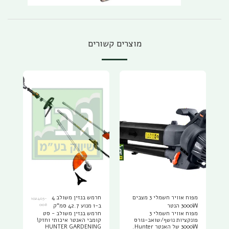
מוצרים קשורים
מפוח אוויר חשמלי 3 מצבים
חרמש בנזין משולב 4
102403-
3000W הנטר
ב-1 מנוע 42.7 סמ"ק
008
מפוח אוויר חשמלי 3
חרמש בנזין משולב - סט
האנטר במחיר מיוחד
פונקציות נושף/שואב-גורס
קומבי האנטר איכותי וחזק!
והטבה יחודית ושליח
3000W של האנטר Hunter.
HUNTER GARDENING