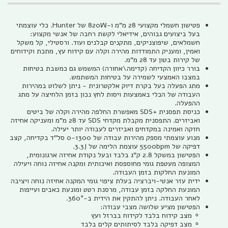
פטישון חשמלי מקצועי 28 מ"מ ו-820W של Hunter. כלי עוצמתי
בעל ביצועים גבוהים, אידיאלי לקשת רחבה של אנשי מקצוע:
חשמלאים, שיפוצניקים, מתקנים קבלנים ועוד. ורסטילי, קל משקל
ואמין, ומעניק התמודדות מהירה וקלה עם קידוח עץ, מתכת וקידוחים
של קירות בטון עד 28 מ"מ.
בורר כיוון הקדיחה (קדימה\אחורה) המשמש גם כמשבת בטיחות
במצבו האמצעי לשמירה על בטיחות המשתמש.
מתג הפעלה בעל בקרת דיוק אלקטרונית - ניתן לשלוט במהירות
העבודה של הכלי באמצעות ויסות לחץ נכון בזמן הלחיצה על מתג
ההפעלה.
כניסת תפסנית +SDS מאפשרת החלפה מהירה וקלה של ביטים
ואביזרים. התפסנית מקבלת מקדחי SDS עד 28 מ"מ ומעניקה אחיזה
חזקה ואמינה במקדחים ואביזרים לעבודה יותר יעילה.
מנוע עוצמתי מספק מהירות עבודה של 0-1300 סל"ד בקדיחה, קצב
דפיקה של 5500bpm עוצמת הלימה של 3.3J.
הפטישון במשקל 2.8 ק"ג בלבד ובעל נקודת אחיזה ארגונומית,
המצופה מעטפת גומי מחוספסת ואיכותית ומקנה אחיזה נוחה ויעילה
המונעת החלקות בזמן העבודה.
ידית עזר אנטי-ויברציה בעלת ציפוי גומי המקנה אחיזה נוחה ויציבה
המונעת החלקה בזמן עבודה, מרסנת רטט ומונעת כאבים ועייפות
לאחר העבודה. ניתן להתקין את הידית ב-360°.
הפטישון מציע שלושה מצבי עבודה:
⚬ מצב קידוח בלבד לקידוח בברזל ועץ
⚬ מצב דפיקה בלבד לסיתותים קלים בלבד