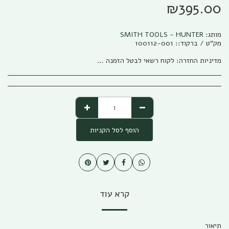
₪
395.00
מותג:
SMITH TOOLS - HUNTER
מק"ט / ברקוד::
100112-001
מדיניות החזרה:
לקוח רשאי לבטל הזמנה בהתאם להוראות חוק הגנת הצרכן, התשמ&quot;א – 1981 אפריל (להלן: &quot;חוק הגנת הצרכן&quot;) והתקנות שהותקנו על פיו. ניתן לבטל את העסקה באמצעות פניה טלפונית לגבי שיווק (04-673013/5) או פניה לפקס (04-6735014) או בדואר אלקטרוני לשירות הלקוחות של החברה ((office@gabi-marketing.co.il. ביטול העסקה למוצרים שעוד לא נשלחו – ללא כל עלות וזיכוי מלא על כל הסכום ששולם. ביטול עסקה למוצרים שנשלחו - יש להשיב את המוצר לחברה כאשר כל העלויות הכרוכות בהובלת המוצר (מ ואל) החזרת המוצר תחולנה על הלקוח, במקרה של מוצר במבצע של משלוח חינם (על חשבון חברת גבי שיווק) בעת ביטול עסקה יוחזר ללקוח מלוא הסכום ששולם בקיזוז עלות המשלוח כפי ובהתאם לעלות שחלה על חברת גבי שיווק. למוצרים שעדיין לא הגיעו ללקוח מסיבות שונות, והלקוח מעוניין לבטל עסקה, החברה רשאית להמתין זמן סביר לבירור סטאטוס המשלוח ולאחר הגעתו/החזרתו לחברת גבי שיווק תפעל החברה לזיכוי מיידי של הלקוח. לפנים מהחוק ומשורת הדין: החברה תזכה בסכום המלא ששולם ולא תגבה דמי ביטול /השתתפות כלשהם למעט עלויות השילוח. החזרת המוצר תיעשה כשהוא באריזתו המקורית בצירוף החשבונית המקורית ושעדיין לא חלפו 14 יום מתאריך רכישת המוצר. למוצרים שנרכשו לפי הזמנה מיוחדת או שהותאמו במידות/צבע/דגם מיוחד לפי ההזמנה החברה תשתדל לעזור ותזכה בהתאם ליכולת והאפשרות שלה למכור את המוצר, ולזכות בהתאם למצב. אבל בהתאם לחוק לא ניתן להתחייב לנושא
הוסף לסל הקניות
קרא עוד
תיאור