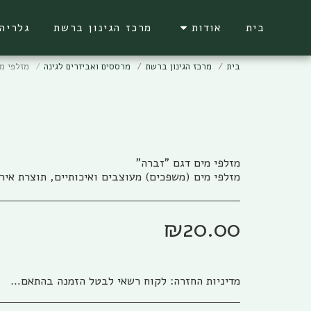
בית
אודות
מרכז הגינון ברשת
גלריה
בית
מרכז הגינון ברשת
מרססים ואביזרים לגינה
מזלפי מ
מזלפי מים (משפכים) מעוצבים ואיכותיים, תוצרת אירו
₪
20.00
מדיניות החזרה:
לקוח רשאי לבטל הזמנה בהתאם להוראות חוק הגנת הצרכן, התשמ&quot;א – 1981 אפריל (להלן: &quot;חוק הגנת הצרכן&quot;) והתקנות שהותקנו על פיו. ניתן לבטל את העסקה באמצעות פניה טלפונית לגבי שיווק (04-673013/5) או פניה לפקס (04-6735014) או בדואר אלקטרוני לשירות הלקוחות של החברה ((office@gabi-marketing.co.il. ביטול העסקה למוצרים שעוד לא נשלחו – ללא כל עלות וזיכוי מלא על כל הסכום ששולם. ביטול עסקה למוצרים שנשלחו - יש להשיב את המוצר לחברה כאשר כל העלויות הכרוכות בהובלת המוצר (מ ואל) החזרת המוצר תחולנה על הלקוח, במקרה של מוצר במבצע של משלוח חינם (על חשבון חברת גבי שיווק) בעת ביטול עסקה יוחזר ללקוח מלוא הסכום ששולם בקיזוז עלות המשלוח כפי ובהתאם לעלות שחלה על חברת גבי שיווק. למוצרים שעדיין לא הגיעו ללקוח מסיבות שונות, והלקוח מעוניין לבטל עסקה, החברה רשאית להמתין זמן סביר לבירור סטאטוס המשלוח ולאחר הגעתו/החזרתו לחברת גבי שיווק תפעל החברה לזיכוי מיידי של הלקוח. לפנים מהחוק ומשורת הדין: החברה תזכה בסכום המלא ששולם ולא תגבה דמי ביטול /השתתפות כלשהם למעט עלויות השילוח. החזרת המוצר תיעשה כשהוא באריזתו המקורית בצירוף החשבונית המקורית ושעדיין לא חלפו 14 יום מתאריך רכישת המוצר. למוצרים שנרכשו לפי הזמנה מיוחדת או שהותאמו במידות/צבע/דגם מיוחד לפי ההזמנה החברה תשתדל לעזור ותזכה בהתאם ליכולת והאפשרות שלה למכור את המוצר, ולזכות בהתאם למצב. אבל בהתאם לחוק לא ניתן להתחייב לנושא