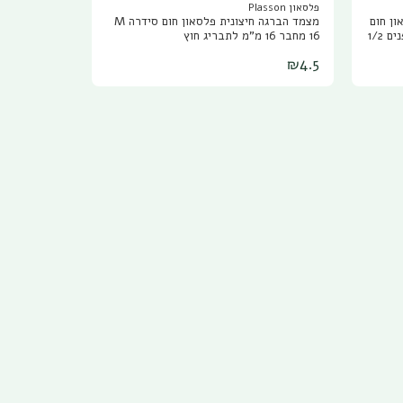
פלסאון Plasson
לסאון חום
מצמד הברגה חיצונית פלסאון חום סידרה M
M16 טי פלסאון חום 16 מ"מ לתבריג פנים 1/2
16 מחבר 16 מ"מ לתבריג חוץ
₪
4.5