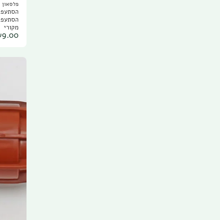
חום M16
פלסאון Plasson
מקורי
₪
9.00