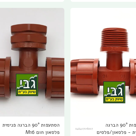
הסתעפות 90° הברגה
הסתעפות 90° הברגה פנימית
048407016007
חיצונית - פלסאון/פלסים
פלסאון חום M16