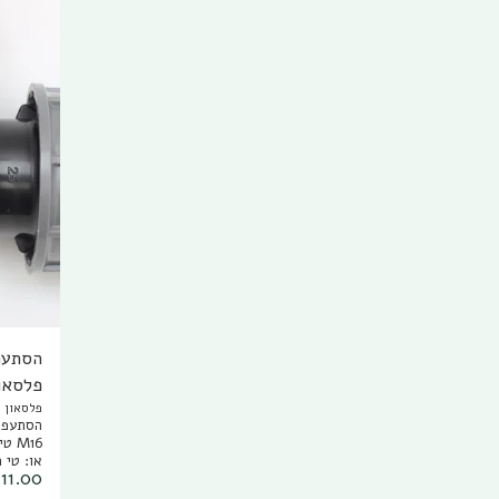
פלסאון
פלסאון Plasson
₪
11.00
טי מעבר מצינור2