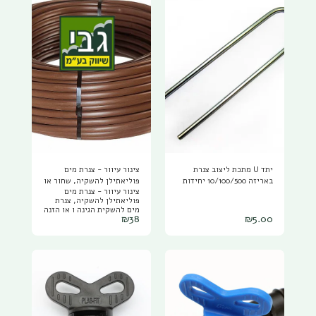
יתד U מתכת ליצוב צנרת
צינור עיוור - צנרת מים
באריזה 10/100/500 יחידות
פוליאתילן להשקיה, שחור או
צינור עיוור - צנרת מים
חום לבחירה
פוליאתילן להשקיה, צנרת
מים להשקית הגינה ו או הזנה
₪
38
₪
5.00
לברזים, בחרו את האורך,
הקוטר והדרג הרצוי. צינור
עיוור הוא צינור ללא
טפטפות, ניתן לחברו לצינור
עם טפטפות או לחורר אותו
(בדרך כלל צינור עד דרג 4)
ולנעוץ בו טפטפות במקום
שרוצים. לדוגמה צינור 20/4
אומר שהצינור הוא בקוטר 20
מ"מ ובדרג 4 וכו' (עמיד ל 4
אטמוספרות) צינור עיוור