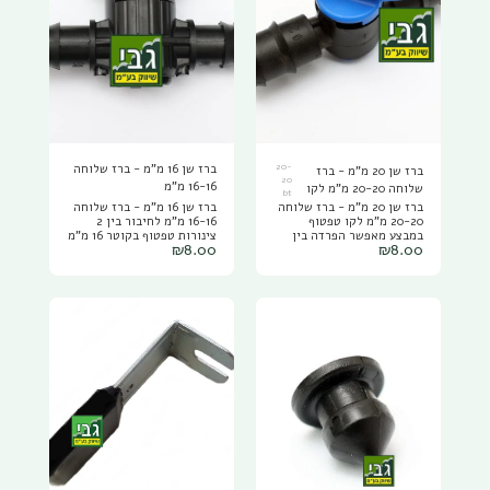
16/4 אומר שהצינור הוא
בקוטר 16 ממ ובדרג של 4
אטמוספרות. לכל שאלה או
הצעת מחיר סיטונאית צלצלו
אלינו 04-9514220 תודה צוות
גבי שיווק
20-
ברז שן 16 מ"מ - ברז שלוחה
ברז שן 20 מ"מ - ברז
20
16-16 מ"מ
שלוחה 20-20 מ"מ לקו
bt
טפטוף
ברז שן 20 מ"מ - ברז שלוחה
ברז שן 16 מ"מ - ברז שלוחה
20-20 מ"מ לקו טפטוף
16-16 מ"מ לחיבור בין 2
במבצע מאפשר הפרדה בין
צינורות טפטוף בקוטר 16 מ"מ
₪
8.00
₪
8.00
שלוחות הטפטוף השונות,
ברז קו 16 מ"מ משמש להפריד
מפריד השקיה בין חלקות
בין קווי הטפטוף השונים,
שזקוקות ליותר מים וכאלה
במצב שבו שלוחה מסויימת
שלא זקוקות להמון מים.
צריכה פחות מים משלוחה
אחרת לדוגמה.