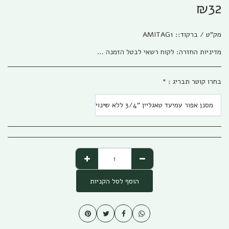
₪
32
מק"ט / ברקוד::
AMITAG1
מדיניות החזרה:
לקוח רשאי לבטל הזמנה בהתאם להוראות חוק הגנת הצרכן, התשמ&quot;א – 1981 אפריל (להלן: &quot;חוק הגנת הצרכן&quot;) והתקנות שהותקנו על פיו. ניתן לבטל את העסקה באמצעות פניה טלפונית לגבי שיווק (04-673013/5) או פניה לפקס (04-6735014) או בדואר אלקטרוני לשירות הלקוחות של החברה ((office@gabi-marketing.co.il. ביטול העסקה למוצרים שעוד לא נשלחו – ללא כל עלות וזיכוי מלא על כל הסכום ששולם. ביטול עסקה למוצרים שנשלחו - יש להשיב את המוצר לחברה כאשר כל העלויות הכרוכות בהובלת המוצר (מ ואל) החזרת המוצר תחולנה על הלקוח, במקרה של מוצר במבצע של משלוח חינם (על חשבון חברת גבי שיווק) בעת ביטול עסקה יוחזר ללקוח מלוא הסכום ששולם בקיזוז עלות המשלוח כפי ובהתאם לעלות שחלה על חברת גבי שיווק. למוצרים שעדיין לא הגיעו ללקוח מסיבות שונות, והלקוח מעוניין לבטל עסקה, החברה רשאית להמתין זמן סביר לבירור סטאטוס המשלוח ולאחר הגעתו/החזרתו לחברת גבי שיווק תפעל החברה לזיכוי מיידי של הלקוח. לפנים מהחוק ומשורת הדין: החברה תזכה בסכום המלא ששולם ולא תגבה דמי ביטול /השתתפות כלשהם למעט עלויות השילוח. החזרת המוצר תיעשה כשהוא באריזתו המקורית בצירוף החשבונית המקורית ושעדיין לא חלפו 14 יום מתאריך רכישת המוצר. למוצרים שנרכשו לפי הזמנה מיוחדת או שהותאמו במידות/צבע/דגם מיוחד לפי ההזמנה החברה תשתדל לעזור ותזכה בהתאם ליכולת והאפשרות שלה למכור את המוצר, ולזכות בהתאם למצב. אבל בהתאם לחוק לא ניתן להתחייב לנושא
בחרו קוטר תבריג :
*
מסנן אפור עמיעד טאגליין "3/4 ללא שינוי
הוסף לסל הקניות