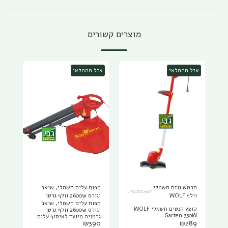
מוצרים קשורים
אזל מהמלאי
אזל מהמלאי
חרמש גוזם חשמלי
מפוח עלים חשמלי, שואב
LYCOSE350T
וולף WOLF
וגורס 2600w וולף גרטן
מפוח עלים חשמלי, שואב
Garten 350W
משלוח חינם עד הבית!
קוצץ קנטים חשמלי WOLF
וגורס 2600w וולף גרטן
Garten 350W
גרמניה מיועד לאיסוף עלים
₪
390
₪
289
ופסולת בגינה הביתית וכולל