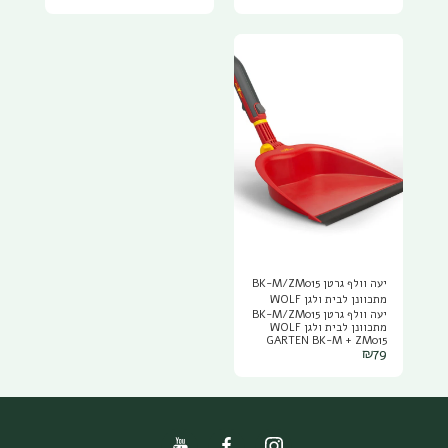
סל איסוף בנפח 50 ליטר, בעל
גלגלים בקצה המפוח לפעולה
קלה. משקל- כ3.5 ק"ג.
שנתיים אחריות
יעה וולף גרטן BK-M/ZM015
מתכוונן לבית ולגן WOLF
יעה וולף גרטן BK-M/ZM015
GARTEN
מתכוונן לבית ולגן WOLF
GARTEN BK-M + ZM015
₪
79
WOLF GARTEN OUTDOOR
DUSTPAN מתאים לשימוש
בבית ובגן, מגיע עם ידית
ZM015 כלולה, ניתן לחברו
למוטות וולף השונים עם
פנטנט החיבור המהיר מולטי
סטאר של וולף לעבודה נוחה
גם בחצר.