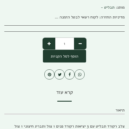
מותג:
תבליט -
מדיניות החזרה:
לקוח רשאי לבטל הזמנה בהתאם להוראות חוק הגנת הצרכן, התשמ&quot;א – 1981 אפריל (להלן: &quot;חוק הגנת הצרכן&quot;) והתקנות שהותקנו על פיו. ניתן לבטל את העסקה באמצעות פניה טלפונית לגבי שיווק (04-673013/5) או פניה לפקס (04-6735014) או בדואר אלקטרוני לשירות הלקוחות של החברה ((office@gabi-marketing.co.il. ביטול העסקה למוצרים שעוד לא נשלחו – ללא כל עלות וזיכוי מלא על כל הסכום ששולם. ביטול עסקה למוצרים שנשלחו - יש להשיב את המוצר לחברה כאשר כל העלויות הכרוכות בהובלת המוצר (מ ואל) החזרת המוצר תחולנה על הלקוח, במקרה של מוצר במבצע של משלוח חינם (על חשבון חברת גבי שיווק) בעת ביטול עסקה יוחזר ללקוח מלוא הסכום ששולם בקיזוז עלות המשלוח כפי ובהתאם לעלות שחלה על חברת גבי שיווק. למוצרים שעדיין לא הגיעו ללקוח מסיבות שונות, והלקוח מעוניין לבטל עסקה, החברה רשאית להמתין זמן סביר לבירור סטאטוס המשלוח ולאחר הגעתו/החזרתו לחברת גבי שיווק תפעל החברה לזיכוי מיידי של הלקוח. לפנים מהחוק ומשורת הדין: החברה תזכה בסכום המלא ששולם ולא תגבה דמי ביטול /השתתפות כלשהם למעט עלויות השילוח. החזרת המוצר תיעשה כשהוא באריזתו המקורית בצירוף החשבונית המקורית ושעדיין לא חלפו 14 יום מתאריך רכישת המוצר. למוצרים שנרכשו לפי הזמנה מיוחדת או שהותאמו במידות/צבע/דגם מיוחד לפי ההזמנה החברה תשתדל לעזור ותזכה בהתאם ליכולת והאפשרות שלה למכור את המוצר, ולזכות בהתאם למצב. אבל בהתאם לחוק לא ניתן להתחייב לנושא
הוסף לסל הקניות
קרא עוד
תיאור
צלב רקורד תבליט עם 3 יציאות רקורד פנים 1 צול ותבריג חיצוני 1 צול