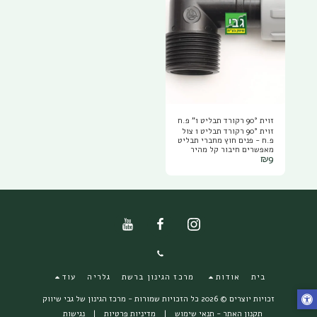
זוית 90° רקורד תבליט 1" פ.ח
זוית 90° רקורד תבליט 1 צול
פ.ח - פנים חוץ מחברי תבליט
מאפשרים חיבור קל מהיר
₪
9
ונוח של מערכת ההשקיה
באמצעות תבריגי "רקורד"
ניתן לחבר את החלקים
והברזים החשמלים בנוחות גם
במקומות צרים, אין צורך
בטפלון, המחברים מגיעים עם
אטמים.
בית
אודות
מרכז הגינון ברשת
גלריה
עוד
זכויות יוצרים © 2026 כל הזכויות שמורות -
מרכז הגינון של גבי שיווק
תקנון האתר - תנאי שימוש
|
מדיניות פרטיות
|
נגישות